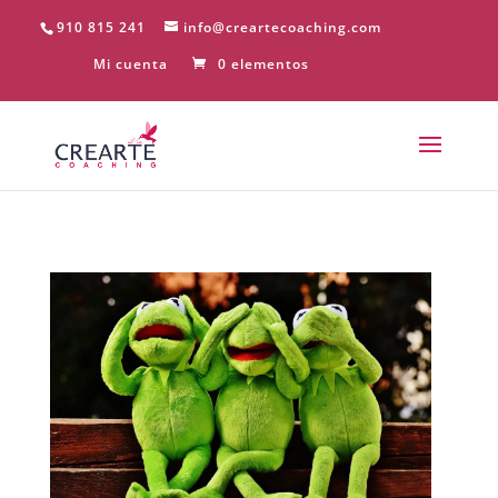
910 815 241
info@creartecoaching.com
Mi cuenta
0 elementos