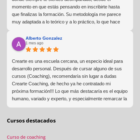
momento en que estás pensando en inscribirte hasta
que finalizas la formación. Su metodología me parece
muy adaptada a lo teórico y a lo práctico, lo que hace
que la experiencia de aprendizaje sea muy dinámica.
¡Para mí fue una excelente experiencia!
Alberto Gonzalez
1 mes ago
Crearte es una escuela cercana, un especio ideal para
desarrollo personal. Después de cursar alguno de sus
cursos (Coaching), recomendaría sin lugar a dudas
Crearte Coaching, de hecho ya he contratado mi
próxima formación!!! Lo que más destacaría es el equipo
humano, variado y experto, y especialmente remarcar la
estructura (para mí fundamental) del material visual y
escrito como las clases presenciales. Por ultimo, el valor
Cursos destacados
añadido con multitud de formaciones, seminarios y
material extra totalmente gratuito para los alumnos y el
gran liderazgo de Beatriz Ricondo!!!
Curso de coaching