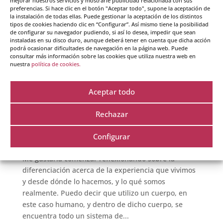
mejorar nuestros servicios y mostrarle publicidad relacionada con sus
preferencias. Si hace clic en el botón "Aceptar todo", supone la aceptación de
la instalación de todas ellas. Puede gestionar la aceptación de los distintos
tipos de cookies haciendo clic en “Configurar”. Así mismo tiene la posibilidad
de configurar su navegador pudiendo, si así lo desea, impedir que sean
instaladas en su disco duro, aunque deberá tener en cuenta que dicha acción
podrá ocasionar dificultades de navegación en la página web. Puede
Recuerda Quién eres:
consultar más información sobre las cookies que utiliza nuestra web en
nuestra
política de cookies.
elige vivir desde tu
Aceptar todo
Ser.
Rechazar
por
Crearte
|
21 - Sep - 2020
|
Inteligencia
Configurar
Emocional
Me gustaría comenzar reflexionando sobre la
diferenciación acerca de la experiencia que vivimos
y desde dónde lo hacemos, y lo qué somos
realmente. Puedo decir que utilizo un cuerpo, en
este caso humano, y dentro de dicho cuerpo, se
encuentra todo un sistema de...