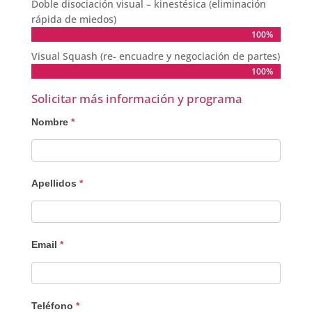
Doble disociación visual – kinestésica (eliminación
rápida de miedos)
100%
100%
Visual Squash (re- encuadre y negociación de partes)
100%
100%
Solicitar más información y programa
Interesado
Nombre
*
Apellidos
*
Email
*
Teléfono
*