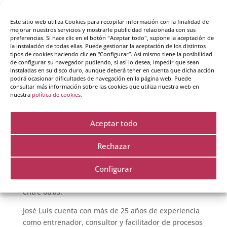
José Luis Yañez – MSc – NLP Trainer – Máster PNL
online
Este sitio web utiliza Cookies para recopilar información con la finalidad de
mejorar nuestros servicios y mostrarle publicidad relacionada con sus
preferencias. Si hace clic en el botón "Aceptar todo", supone la aceptación de
Nuestro formador José Luis Yañez
la instalación de todas ellas. Puede gestionar la aceptación de los distintos
tipos de cookies haciendo clic en “Configurar”. Así mismo tiene la posibilidad
de configurar su navegador pudiendo, si así lo desea, impedir que sean
instaladas en su disco duro, aunque deberá tener en cuenta que dicha acción
José Luis es Trainer Certificado en PNL por la
podrá ocasionar dificultades de navegación en la página web. Puede
American Union of NLP, Psicólogo Colegiado y
consultar más información sobre las cookies que utiliza nuestra web en
nuestra
política de cookies.
Master of Science in Organizational Behaviour por el
Birkbeck College de la Universidad de Londres.
Concluida su educación reglada, ha explorado
Aceptar todo
durante más de 18 años múltiples caminos de
desarrollo y crecimiento personal, transitando
Rechazar
disciplinas tan variadas como PNL, Yoga, Qigong,
Configurar
TaijiQuan, Reiki, Psicología Energética (EFT, TFT, etc.),
Kinesiología Aplicada, Mindfulness e Hipnoterapia,
entre otras.
José Luis cuenta con más de 25 años de experiencia
como entrenador, consultor y facilitador de procesos