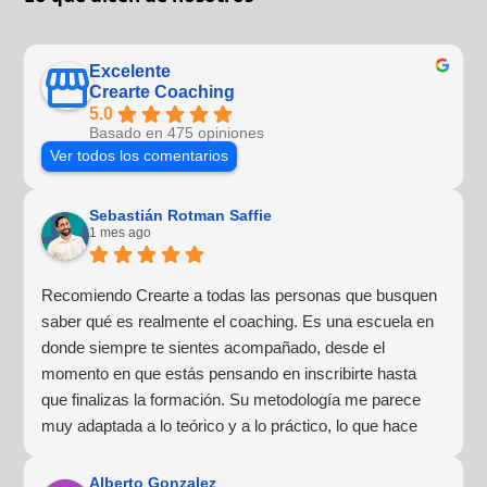
Excelente
Crearte Coaching
5.0
Basado en 475 opiniones
Ver todos los comentarios
Sebastián Rotman Saffie
1 mes ago
Recomiendo Crearte a todas las personas que busquen
saber qué es realmente el coaching. Es una escuela en
donde siempre te sientes acompañado, desde el
momento en que estás pensando en inscribirte hasta
que finalizas la formación. Su metodología me parece
muy adaptada a lo teórico y a lo práctico, lo que hace
que la experiencia de aprendizaje sea muy dinámica.
¡Para mí fue una excelente experiencia!
Alberto Gonzalez