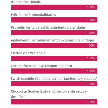
transderivacional»
100%
100%
Edición de Submodalidades
100%
100%
Procedimiento de establecimiento de anclajes
100%
100%
Apilamiento, encadenamiento y colpaso de anclajes
100%
100%
Círculo de Excelencia
100%
100%
Generador de nuevo comportamiento
100%
100%
Swish (cambio rápido de comportamientos y estados)
100%
100%
Chocolate Godiva (auto-motivación ante retos y
desafíos)
100%
100%