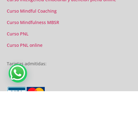
Curso Mindful Coaching
Curso Mindfulness MBSR
Curso PNL
Curso PNL online
Tarjetas admitidas:
© Copyright Crearte | |
Contacto
|
Aviso legal
|
Políticas de privacidad
|
Cookies
|
Condiciones de uso, pago y devoluciones
|
Sitemap