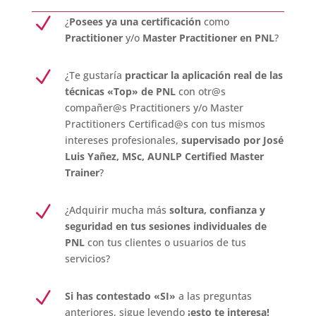
N
¿
Posees ya una certificación
como
Practitioner
y/o
Master Practitioner en PNL
?
N
¿Te gustaría
practicar la aplicación real de las
técnicas «Top» de PNL
con otr@s
compañer@s Practitioners y/o Master
Practitioners Certificad@s con tus mismos
intereses profesionales,
supervisado por José
Luis Yañez, MSc, AUNLP Certified Master
Trainer
?
N
¿Adquirir mucha más
soltura, confianza y
seguridad en tus sesiones individuales de
PNL
con tus clientes o usuarios de tus
servicios?
N
Si has contestado «SI»
a las preguntas
anteriores, sigue leyendo
¡esto te interesa!