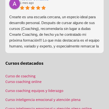
1 mes ago
Crearte es una escuela cercana, un especio ideal para
desarrollo personal. Después de cursar alguno de sus
cursos (Coaching), recomendaría sin lugar a dudas
Crearte Coaching, de hecho ya he contratado mi
próxima formación!!! Lo que más destacaría es el equipo
humano, variado y experto, y especialmente remarcar la
estructura (para mí fundamental) del material visual y
escrito como las clases presenciales. Por ultimo, el valor
Cursos destacados
añadido con multitud de formaciones, seminarios y
material extra totalmente gratuito para los alumnos y el
gran liderazgo de Beatriz Ricondo!!!
Curso de coaching
Curso coaching online
Curso coaching equipos y liderazgo
Curso inteligencia emocional y atención plena
Curso inteligencia emocional y atención plena online