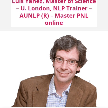
Luis Yañez, Master of Science
– U. London, NLP Trainer –
AUNLP (R) – Master PNL
online