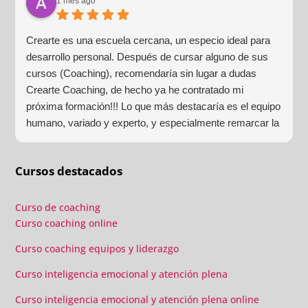
1 mes ago
Crearte es una escuela cercana, un especio ideal para
desarrollo personal. Después de cursar alguno de sus
cursos (Coaching), recomendaría sin lugar a dudas
Crearte Coaching, de hecho ya he contratado mi
próxima formación!!! Lo que más destacaría es el equipo
humano, variado y experto, y especialmente remarcar la
estructura (para mí fundamental) del material visual y
escrito como las clases presenciales. Por ultimo, el valor
Cursos destacados
añadido con multitud de formaciones, seminarios y
material extra totalmente gratuito para los alumnos y el
gran liderazgo de Beatriz Ricondo!!!
Curso de coaching
Curso coaching online
Curso coaching equipos y liderazgo
Curso inteligencia emocional y atención plena
Curso inteligencia emocional y atención plena online