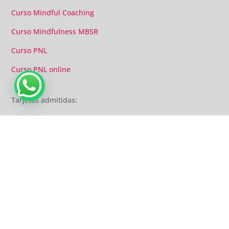
Curso Mindful Coaching
Curso Mindfulness MBSR
Curso PNL
Curso PNL online
Agenda una llamada
Tarjetas admitidas:
© Copyright Crearte | |
Contacto
|
Aviso legal
|
Políticas de privacidad
|
Cookies
|
Condiciones de uso, pago y devoluciones
|
Sitemap