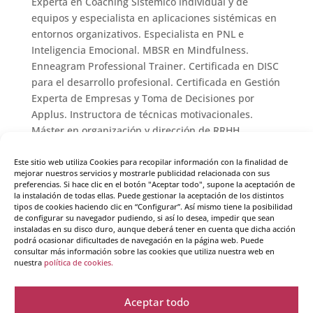
Experta en Coaching Sistémico individual y de
equipos y especialista en aplicaciones sistémicas en
entornos organizativos. Especialista en PNL e
Inteligencia Emocional. MBSR en
Mindfulness
.
Enneagram Professional Trainer. Certificada en DISC
para el desarrollo profesional. Certificada en Gestión
Experta de Empresas y Toma de Decisiones por
Applus. Instructora de técnicas motivacionales.
Máster en organización y dirección de RRHH.
Licenciada en derecho en la UAM. Coautora del libro
“Coaching Práctico en Educación. Transformando
Este sitio web utiliza Cookies para recopilar información con la finalidad de
mejorar nuestros servicios y mostrarle publicidad relacionada con sus
Sueños en Aprendizajes” publicado en Dextra
preferencias. Si hace clic en el botón "Aceptar todo", supone la aceptación de
Editorial 2016.
la instalación de todas ellas. Puede gestionar la aceptación de los distintos
tipos de cookies haciendo clic en “Configurar”. Así mismo tiene la posibilidad
de configurar su navegador pudiendo, si así lo desea, impedir que sean
Tras más de 15 años en desarrollo y dirección de
instaladas en su disco duro, aunque deberá tener en cuenta que dicha acción
recursos humanos en varias empresas, llevo ya más
podrá ocasionar dificultades de navegación en la página web. Puede
10 años disfruto acompañando cambios
consultar más información sobre las cookies que utiliza nuestra web en
nuestra
política de cookies.
transformadores en diversos entornos. Con más de
2.500 horas de coaching con clientes y más de 500
alumnos formados en coaching en Crearte.
Aceptar todo