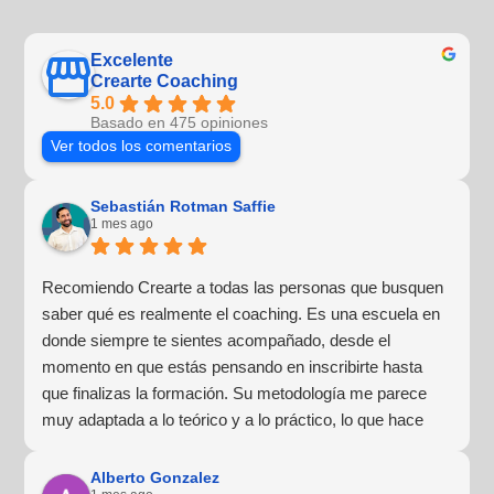
Excelente
Crearte Coaching
5.0
Basado en 475 opiniones
Ver todos los comentarios
Sebastián Rotman Saffie
1 mes ago
Recomiendo Crearte a todas las personas que busquen
saber qué es realmente el coaching. Es una escuela en
donde siempre te sientes acompañado, desde el
momento en que estás pensando en inscribirte hasta
que finalizas la formación. Su metodología me parece
muy adaptada a lo teórico y a lo práctico, lo que hace
que la experiencia de aprendizaje sea muy dinámica.
¡Para mí fue una excelente experiencia!
Alberto Gonzalez