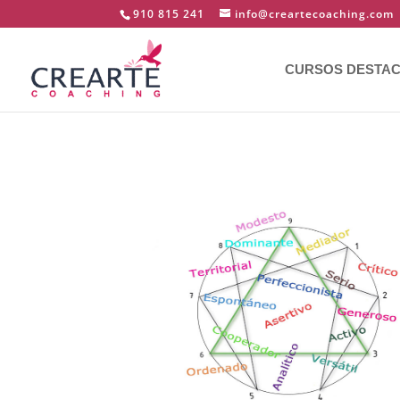
910 815 241
info@creartecoaching.com
CURSOS DESTA