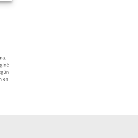
ma.
aginé
según
ón en