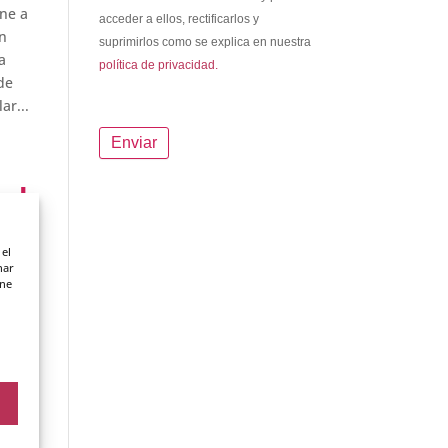
ene a
acceder a ellos, rectificarlos y
en
suprimirlos como se explica en nuestra
a
política de privacidad.
de
ar...
del
 el
nar
ene
o, te
tros,
res