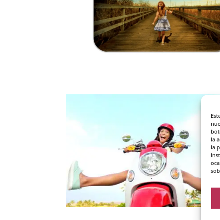
Est
nue
bot
la 
la 
ins
oca
sob