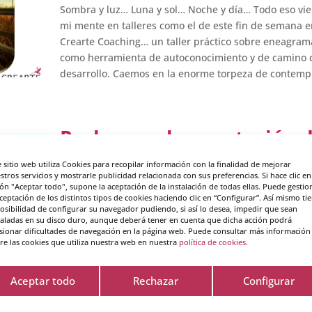
Sombra y luz… Luna y sol… Noche y día… Todo eso vi
mi mente en talleres como el de este fin de semana 
Crearte Coaching… un taller práctico sobre eneagram
como herramienta de autoconocimiento y de camino 
desarrollo. Caemos en la enorme torpeza de contempl
Perla para la aceptación 
1 – Eneagrama
e sitio web utiliza Cookies para recopilar información con la finalidad de mejorar
stros servicios y mostrarle publicidad relacionada con sus preferencias. Si hace clic en
ón "Aceptar todo", supone la aceptación de la instalación de todas ellas. Puede gestio
por
Crearte
|
8 - Abr - 2013
|
Eneagrama
aceptación de los distintos tipos de cookies haciendo clic en “Configurar”. Así mismo ti
posibilidad de configurar su navegador pudiendo, si así lo desea, impedir que sean
taladas en su disco duro, aunque deberá tener en cuenta que dicha acción podrá
Aceptación para la Serenidad del 1 Si, como es mi cas
sionar dificultades de navegación en la página web. Puede consultar más información
identificas con el tipo 1 del eneagrama, ser buena
re las cookies que utiliza nuestra web en nuestra
política de cookies.
persona, actuar de forma íntegra y ser ejemplo para o
serán algunos de tus motores. Sin embargo, tus moto
Aceptar todo
Rechazar
Configurar
pueden convertirse en tu cárcel si vives por...