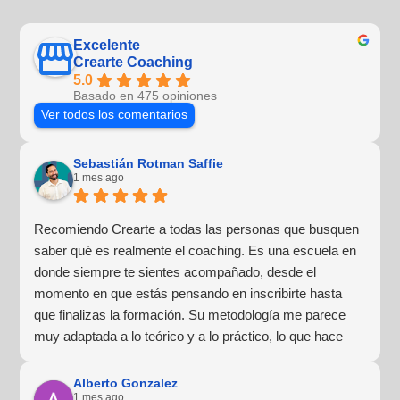
Excelente
Crearte Coaching
5.0
Basado en 475 opiniones
Ver todos los comentarios
Sebastián Rotman Saffie
1 mes ago
Recomiendo Crearte a todas las personas que busquen
saber qué es realmente el coaching. Es una escuela en
donde siempre te sientes acompañado, desde el
momento en que estás pensando en inscribirte hasta
que finalizas la formación. Su metodología me parece
muy adaptada a lo teórico y a lo práctico, lo que hace
que la experiencia de aprendizaje sea muy dinámica.
¡Para mí fue una excelente experiencia!
Alberto Gonzalez
1 mes ago