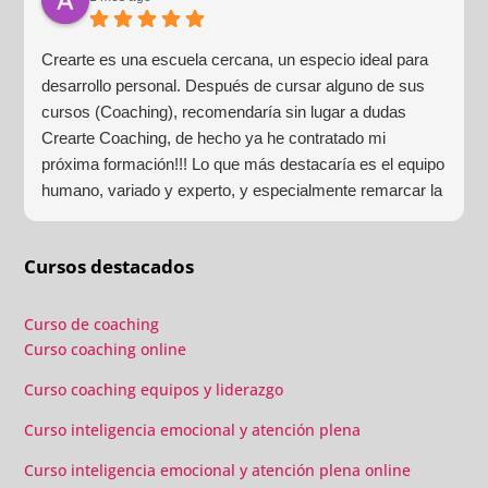
Crearte es una escuela cercana, un especio ideal para
desarrollo personal. Después de cursar alguno de sus
cursos (Coaching), recomendaría sin lugar a dudas
Crearte Coaching, de hecho ya he contratado mi
próxima formación!!! Lo que más destacaría es el equipo
humano, variado y experto, y especialmente remarcar la
estructura (para mí fundamental) del material visual y
escrito como las clases presenciales. Por ultimo, el valor
Cursos destacados
añadido con multitud de formaciones, seminarios y
material extra totalmente gratuito para los alumnos y el
gran liderazgo de Beatriz Ricondo!!!
Curso de coaching
Curso coaching online
Curso coaching equipos y liderazgo
Curso inteligencia emocional y atención plena
Curso inteligencia emocional y atención plena online