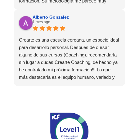
formación. Su metodología me parece muy
adaptada a lo teórico y a lo práctico, lo que hace
que la experiencia de aprendizaje sea muy
Alberto Gonzalez
1 mes ago
dinámica. ¡Para mí fue una excelente experiencia!
Crearte es una escuela cercana, un especio ideal
para desarrollo personal. Después de cursar
alguno de sus cursos (Coaching), recomendaría
sin lugar a dudas Crearte Coaching, de hecho ya
he contratado mi próxima formación!!! Lo que
más destacaría es el equipo humano, variado y
experto, y especialmente remarcar la estructura
(para mí fundamental) del material visual y escrito
como las clases presenciales. Por ultimo, el valor
añadido con multitud de formaciones, seminarios
y material extra totalmente gratuito para los
alumnos y el gran liderazgo de Beatriz Ricondo!!!