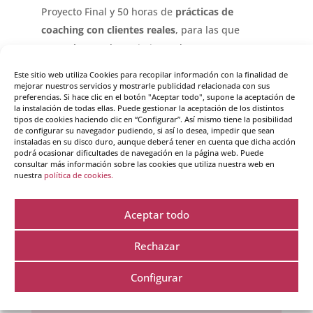
Proyecto Final y 50 horas de
prácticas de
coachin
g con clientes reales
, para las que
contarás con el seguimiento de tu Mentor.
Este sitio web utiliza Cookies para recopilar información con la finalidad de
mejorar nuestros servicios y mostrarle publicidad relacionada con sus
preferencias. Si hace clic en el botón "Aceptar todo", supone la aceptación de
Nuestros mejores embajadores los
la instalación de todas ellas. Puede gestionar la aceptación de los distintos
alumnos: Aquí algunos de sus testimonios
tipos de cookies haciendo clic en “Configurar”. Así mismo tiene la posibilidad
de configurar su navegador pudiendo, si así lo desea, impedir que sean
instaladas en su disco duro, aunque deberá tener en cuenta que dicha acción
podrá ocasionar dificultades de navegación en la página web. Puede
consultar más información sobre las cookies que utiliza nuestra web en
nuestra
política de cookies.
Aceptar todo
Rechazar
Configurar
Sol Aguirre, Escritora, Coach y
Comunicadora