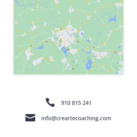

910 815 241

info@creartecoaching.com