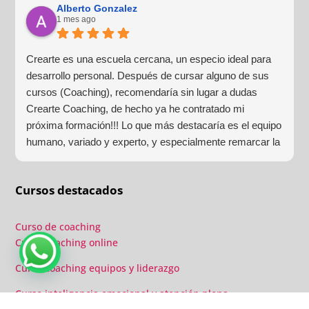
¡Para mí fue una excelente experiencia!
Alberto Gonzalez
1 mes ago
Crearte es una escuela cercana, un especio ideal para
desarrollo personal. Después de cursar alguno de sus
cursos (Coaching), recomendaría sin lugar a dudas
Crearte Coaching, de hecho ya he contratado mi
próxima formación!!! Lo que más destacaría es el equipo
humano, variado y experto, y especialmente remarcar la
estructura (para mí fundamental) del material visual y
escrito como las clases presenciales. Por ultimo, el valor
Cursos destacados
añadido con multitud de formaciones, seminarios y
material extra totalmente gratuito para los alumnos y el
gran liderazgo de Beatriz Ricondo!!!
Curso de coaching
Curso coaching online
Agenda una llamada
Curso coaching equipos y liderazgo
Curso inteligencia emocional y atención plena