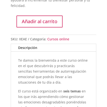
ayudará a incrementar tu bienestar personal y tu
felicidad.
Añadir al carrito
Curso
Iniciación
a
SKU:
IIEAE
Categoría:
Cursos online
la
Inteligencia
Descripción
Emocional.
Autorregulación
Te damos la bienvenida a este curso online
Emocional.
en el que descubrirás y practicarás
cantidad
sencillas herramientas de autorregulación
emocional que podrás llevar a las
situaciones de tu día a día.
El curso está organizado en
seis temas
en
los que irás aprendiendo cómo gestionar
las emociones desagradables poniéndolas