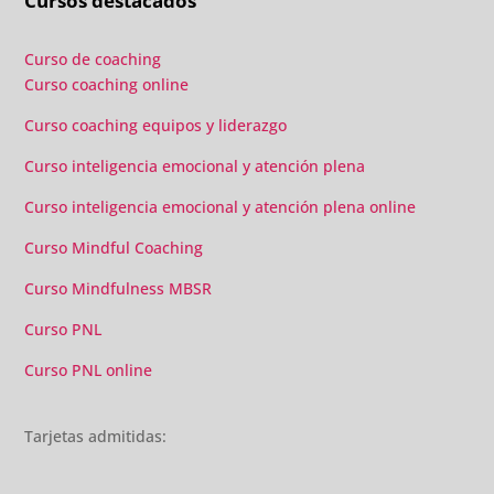
Cursos destacados
añadido con multitud de formaciones, seminarios y
material extra totalmente gratuito para los alumnos y el
gran liderazgo de Beatriz Ricondo!!!
Curso de coaching
Curso coaching online
Curso coaching equipos y liderazgo
Curso inteligencia emocional y atención plena
Curso inteligencia emocional y atención plena online
Curso Mindful Coaching
Curso Mindfulness MBSR
Curso PNL
Curso PNL online
Tarjetas admitidas: