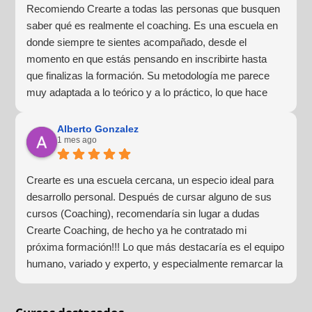
Recomiendo Crearte a todas las personas que busquen
saber qué es realmente el coaching. Es una escuela en
donde siempre te sientes acompañado, desde el
momento en que estás pensando en inscribirte hasta
que finalizas la formación. Su metodología me parece
muy adaptada a lo teórico y a lo práctico, lo que hace
que la experiencia de aprendizaje sea muy dinámica.
¡Para mí fue una excelente experiencia!
Alberto Gonzalez
1 mes ago
Crearte es una escuela cercana, un especio ideal para
desarrollo personal. Después de cursar alguno de sus
cursos (Coaching), recomendaría sin lugar a dudas
Crearte Coaching, de hecho ya he contratado mi
próxima formación!!! Lo que más destacaría es el equipo
humano, variado y experto, y especialmente remarcar la
estructura (para mí fundamental) del material visual y
escrito como las clases presenciales. Por ultimo, el valor