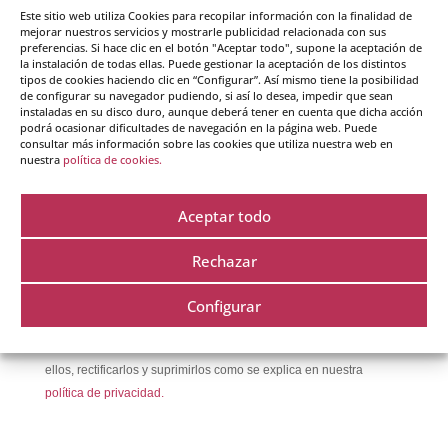
Este sitio web utiliza Cookies para recopilar información con la finalidad de
mejorar nuestros servicios y mostrarle publicidad relacionada con sus
Iniciación a la inteligencia emocional.
preferencias. Si hace clic en el botón "Aceptar todo", supone la aceptación de
Autorregulación Emocional.
la instalación de todas ellas. Puede gestionar la aceptación de los distintos
tipos de cookies haciendo clic en “Configurar”. Así mismo tiene la posibilidad
de configurar su navegador pudiendo, si así lo desea, impedir que sean
Subscríbete a nuestro blog
instaladas en su disco duro, aunque deberá tener en cuenta que dicha acción
podrá ocasionar dificultades de navegación en la página web. Puede
consultar más información sobre las cookies que utiliza nuestra web en
nuestra
política de cookies.
Email
Aceptar todo
Rechazar
He leído y acepto la
política de protección de datos
Configurar
Crearte Coaching utiliza tus datos para enviarte información de
interés. No cedemos tus datos a terceros y podrás acceder a
ellos, rectificarlos y suprimirlos como se explica en nuestra
política de privacidad.