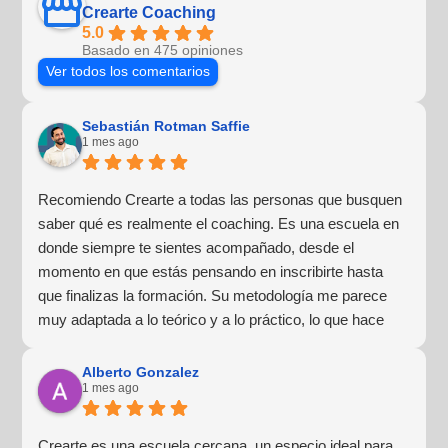
Crearte Coaching
5.0
Basado en 475 opiniones
Ver todos los comentarios
Sebastián Rotman Saffie
1 mes ago
Recomiendo Crearte a todas las personas que busquen
saber qué es realmente el coaching. Es una escuela en
donde siempre te sientes acompañado, desde el
momento en que estás pensando en inscribirte hasta
que finalizas la formación. Su metodología me parece
muy adaptada a lo teórico y a lo práctico, lo que hace
que la experiencia de aprendizaje sea muy dinámica.
¡Para mí fue una excelente experiencia!
Alberto Gonzalez
1 mes ago
Crearte es una escuela cercana, un especio ideal para