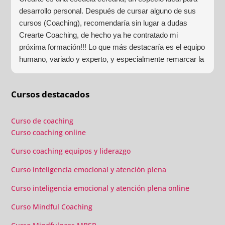
desarrollo personal. Después de cursar alguno de sus
cursos (Coaching), recomendaría sin lugar a dudas
Crearte Coaching, de hecho ya he contratado mi
próxima formación!!! Lo que más destacaría es el equipo
humano, variado y experto, y especialmente remarcar la
estructura (para mí fundamental) del material visual y
escrito como las clases presenciales. Por ultimo, el valor
Cursos destacados
añadido con multitud de formaciones, seminarios y
material extra totalmente gratuito para los alumnos y el
gran liderazgo de Beatriz Ricondo!!!
Curso de coaching
Curso coaching online
Curso coaching equipos y liderazgo
Curso inteligencia emocional y atención plena
Curso inteligencia emocional y atención plena online
Curso Mindful Coaching