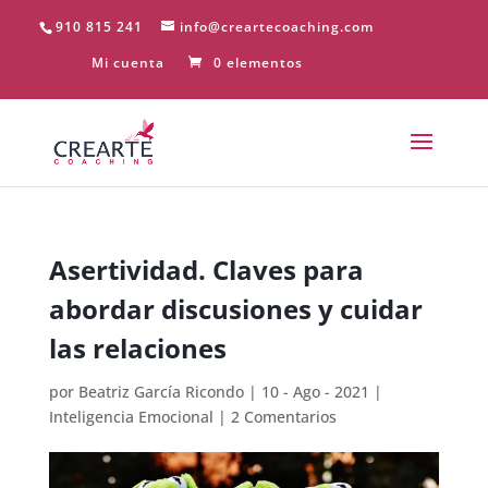
910 815 241
info@creartecoaching.com
Mi cuenta
0 elementos
Asertividad. Claves para
abordar discusiones y cuidar
las relaciones
por
Beatriz García Ricondo
|
10 - Ago - 2021
|
Inteligencia Emocional
|
2 Comentarios