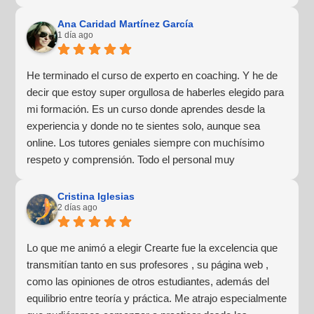
Ana Caridad Martínez García
1 día ago
He terminado el curso de experto en coaching. Y he de
decir que estoy super orgullosa de haberles elegido para
mi formación. Es un curso donde aprendes desde la
experiencia y donde no te sientes solo, aunque sea
online. Los tutores geniales siempre con muchísimo
respeto y comprensión. Todo el personal muy
profesional y lo más importante para mí, muy humano y
cercano. Haré más formaciones con ellos sin duda
Cristina Iglesias
2 días ago
alguna.
Lo que me animó a elegir Crearte fue la excelencia que
transmitían tanto en sus profesores , su página web ,
como las opiniones de otros estudiantes, además del
equilibrio entre teoría y práctica. Me atrajo especialmente