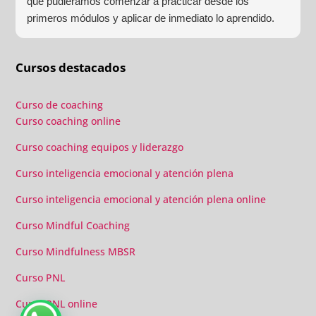
que pudiéramos comenzar a practicar desde los
primeros módulos y aplicar de inmediato lo aprendido.
Las prácticas grupales, los laboratorios y las sesiones
individuales confirmaron que había tomado la decisión
Cursos destacados
correcta.
Curso de coaching
Curso coaching online
Curso coaching equipos y liderazgo
Curso inteligencia emocional y atención plena
Curso inteligencia emocional y atención plena online
Curso Mindful Coaching
Curso Mindfulness MBSR
Curso PNL
Curso PNL online