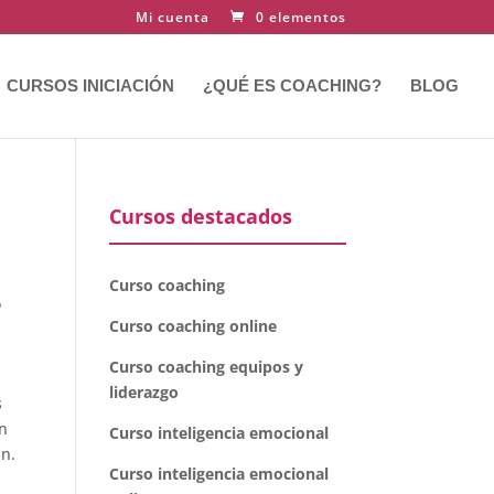
Mi cuenta
0 elementos
CURSOS INICIACIÓN
¿QUÉ ES COACHING?
BLOG
Cursos destacados
Curso coaching
o
Curso coaching online
Curso coaching equipos y
liderazgo
s
ón
Curso inteligencia emocional
án.
Curso inteligencia emocional