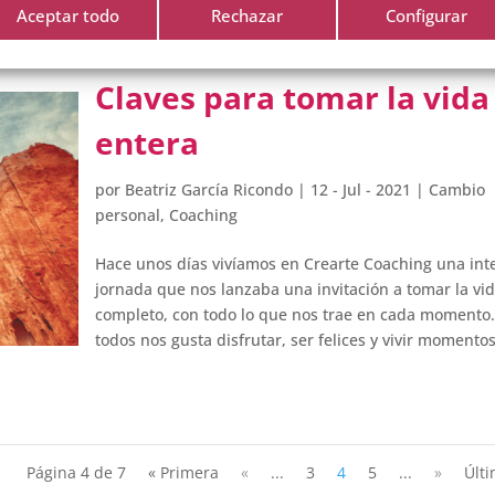
Aceptar todo
Rechazar
Configurar
Claves para tomar la vida
entera
por
Beatriz García Ricondo
|
12 - Jul - 2021
|
Cambio
personal
,
Coaching
Hace unos días vivíamos en Crearte Coaching una int
jornada que nos lanzaba una invitación a tomar la vid
completo, con todo lo que nos trae en cada momento.
todos nos gusta disfrutar, ser felices y vivir momento
Página 4 de 7
« Primera
«
...
3
4
5
...
»
Últi