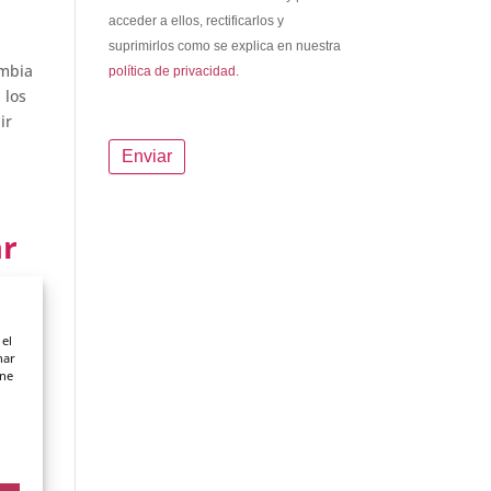
acceder a ellos, rectificarlos y
suprimirlos como se explica en nuestra
ambia
política de privacidad.
 los
ir
ar
 el
nar
ene
do
orque
...