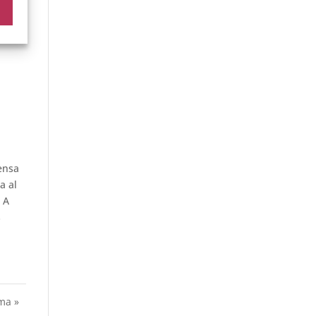
ensa
a al
 A
s
ma »