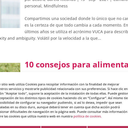
personal
,
Mindfulness
Compartimos una sociedad donde lo único que no c
es la certeza de que todo cambia a cada momento. En
últimos años se utiliza el acrónimo VUCA para describ
ity and ambiguity. Volátil por la velocidad a la que...
10 consejos para aliment
la paciencia
e sitio web utiliza Cookies para recopilar información con la finalidad de mejorar
por
Maite Nicuesa
|
6 - Sep - 2021
|
Cambio personal
stros servicios y mostrarle publicidad relacionada con sus preferencias. Si hace clic en
ón "Aceptar todo", supone la aceptación de la instalación de todas ellas. Puede gestio
aceptación de los distintos tipos de cookies haciendo clic en “Configurar”. Así mismo ti
La paciencia transforma la vida de una persona cuan
posibilidad de configurar su navegador pudiendo, si así lo desea, impedir que sean
convive con la urgencia de la prisa. La impaciencia
taladas en su disco duro, aunque deberá tener en cuenta que dicha acción podrá
sionar dificultades de navegación en la página web. Puede consultar más información
produce una sensación constante de falta de ritmo p
re las cookies que utiliza nuestra web en nuestra
política de cookies.
la realidad no parece alineada con los objetivos
personales. Este ingrediente resulta muy valioso en la