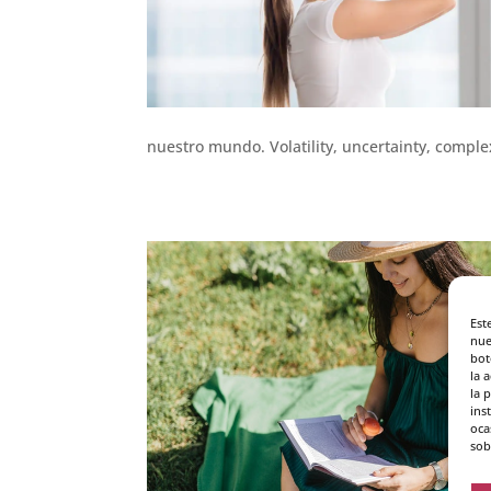
nuestro mundo. Volatility, uncertainty, complex
Est
nue
bot
la 
la 
ins
oca
sob