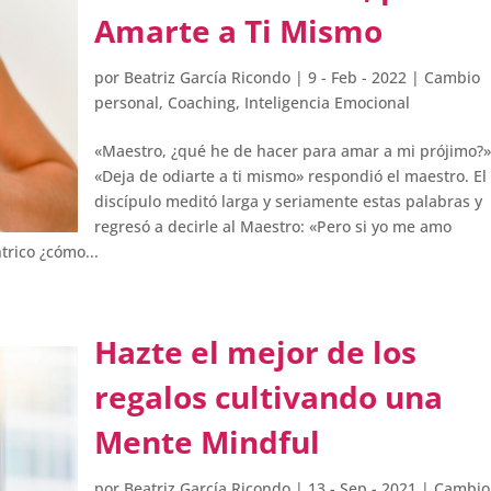
Amarte a Ti Mismo
por
Beatriz García Ricondo
|
9 - Feb - 2022
|
Cambio
personal
,
Coaching
,
Inteligencia Emocional
«Maestro, ¿qué he de hacer para amar a mi prójimo?»
«Deja de odiarte a ti mismo» respondió el maestro. El
discípulo meditó larga y seriamente estas palabras y
regresó a decirle al Maestro: «Pero si yo me amo
trico ¿cómo...
Hazte el mejor de los
regalos cultivando una
Mente Mindful
por
Beatriz García Ricondo
|
13 - Sep - 2021
|
Cambio