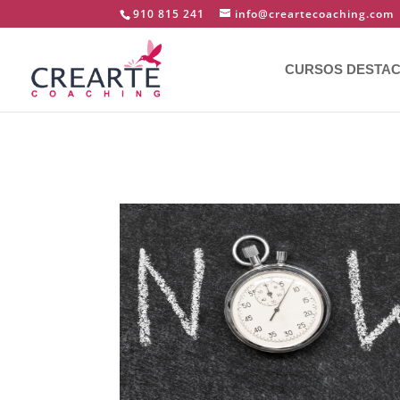
910 815 241
info@creartecoaching.com
CURSOS DESTA