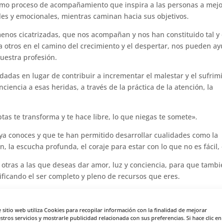
mo proceso de acompañamiento que inspira a las personas a mejo
les y emocionales, mientras caminan hacia sus objetivos.
nos cicatrizadas, que nos acompañan y nos han constituido tal y
 otros en el camino del crecimiento y el despertar, nos pueden a
uestra profesión.
idadas en lugar de contribuir a incrementar el malestar y el sufrim
ciencia a esas heridas, a través de la práctica de la atención, la
tas te transforma y te hace libre, lo que niegas te somete».
 ya conoces y que te han permitido desarrollar cualidades como la
la escucha profunda, el coraje para estar con lo que no es fácil, 
 otras a las que deseas dar amor, luz y conciencia, para que tambi
ificando el ser completo y pleno de recursos que eres.
 su libro «Sánate tú mismo» me descubrió el Mito de Quirón.
e sitio web utiliza Cookies para recopilar información con la finalidad de mejorar
stros servicios y mostrarle publicidad relacionada con sus preferencias. Si hace clic en