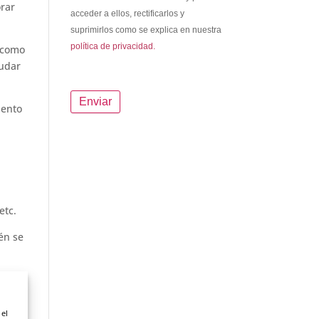
rar
acceder a ellos, rectificarlos y
suprimirlos como se explica en nuestra
política de privacidad.
 como
yudar
iento
etc.
én se
 el