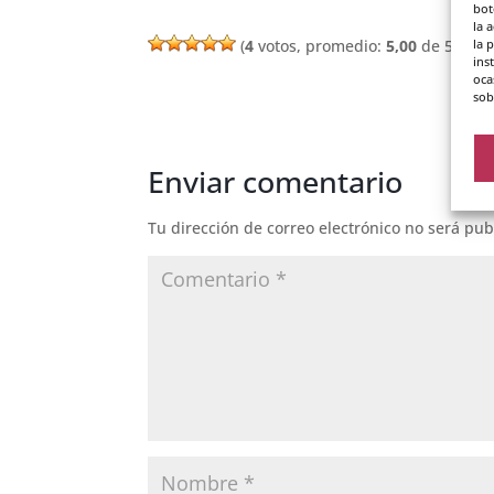
bot
la 
la 
(
4
votos, promedio:
5,00
de 5)
ins
oca
sob
Enviar comentario
Tu dirección de correo electrónico no será pub