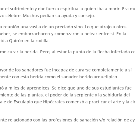
ar el sufrimiento y dar fuerza espiritual a quien iba a morir. Era m
hizo célebre. Muchos pedían su ayuda y consejo.
 la reunión una vasija de un preciado vino. Lo que atrajo a otros
eber, se emborracharon y comenzaron a pelear entre sí. En la
ó a Quirón en la rodilla.
 curar la herida. Pero, al estar la punta de la flecha infectada c
ayor de los sanadores fue incapaz de curarse completamente a sí
mente con esta herida como el sanador herido arquetípico.
enó a miles de aprendices. Se dice que uno de sus estudiantes fue
iento de las plantas, el poder de la serpiente y la sabiduría del
naje de Esculapio que Hipócrates comenzó a practicar el arte y la ci
nte relacionado con las profesiones de sanación y/o relación de a