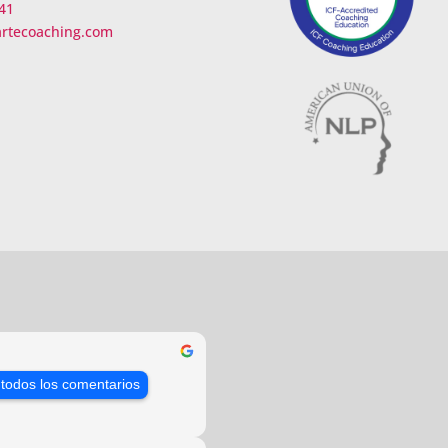
41
artecoaching.com
 todos los comentarios