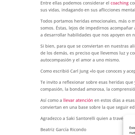
Entre ellas podemos considerar el
coaching
co
sus vidas, indagando en sus aflicciones menta
Todos portamos heridas emocionales, más o me
somos. Éstas, lejos de impedirnos acompañar a
a desarrollar habilidades que nos apoyen en n
Si bien, para que se conviertan en nuestras al
de los demás, es preciso que llevemos luz y con
autocompasión y el amor a uno mismo.
Como escribió Carl Jung «lo que conoces y acep
Te invito a reflexionar sobre esas heridas que
compasión, la bondad amorosa, la comprensión, 
Así como a
llevar atención
en estos días a esas
conviertan en una base sobre la que seguir ed
Agradezco a Saki Santorelli quien a través de
Est
Beatriz García Ricondo
nue