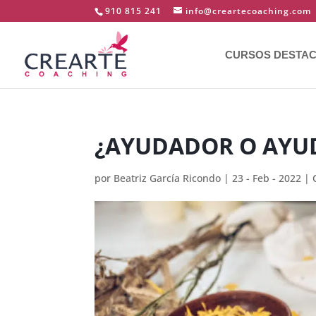
910 815 241
info@creartecoaching.com
CURSOS DESTA
¿AYUDADOR O AYUD
por
Beatriz García Ricondo
|
23 - Feb - 2022
|