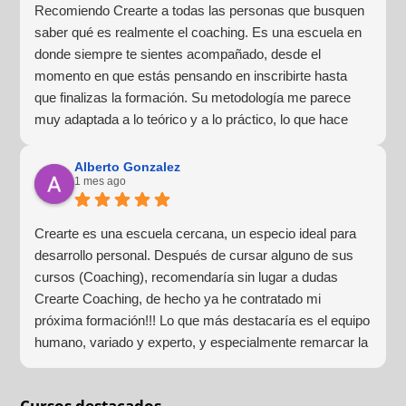
Recomiendo Crearte a todas las personas que busquen
saber qué es realmente el coaching. Es una escuela en
donde siempre te sientes acompañado, desde el
momento en que estás pensando en inscribirte hasta
que finalizas la formación. Su metodología me parece
muy adaptada a lo teórico y a lo práctico, lo que hace
que la experiencia de aprendizaje sea muy dinámica.
¡Para mí fue una excelente experiencia!
Alberto Gonzalez
1 mes ago
Crearte es una escuela cercana, un especio ideal para
desarrollo personal. Después de cursar alguno de sus
cursos (Coaching), recomendaría sin lugar a dudas
Crearte Coaching, de hecho ya he contratado mi
próxima formación!!! Lo que más destacaría es el equipo
humano, variado y experto, y especialmente remarcar la
estructura (para mí fundamental) del material visual y
escrito como las clases presenciales. Por ultimo, el valor
Cursos destacados