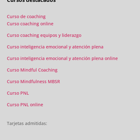
añadido con multitud de formaciones, seminarios y
material extra totalmente gratuito para los alumnos y el
gran liderazgo de Beatriz Ricondo!!!
Curso de coaching
Curso coaching online
Curso coaching equipos y liderazgo
Curso inteligencia emocional y atención plena
Curso inteligencia emocional y atención plena online
Curso Mindful Coaching
Curso Mindfulness MBSR
Curso PNL
Curso PNL online
Tarjetas admitidas: