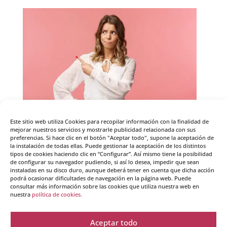
Este sitio web utiliza Cookies para recopilar información con la finalidad de
mejorar nuestros servicios y mostrarle publicidad relacionada con sus
preferencias. Si hace clic en el botón "Aceptar todo", supone la aceptación de
la instalación de todas ellas. Puede gestionar la aceptación de los distintos
Saber vivir con lo que
tipos de cookies haciendo clic en “Configurar”. Así mismo tiene la posibilidad
de configurar su navegador pudiendo, si así lo desea, impedir que sean
instaladas en su disco duro, aunque deberá tener en cuenta que dicha acción
es: el “No Juicio”
podrá ocasionar dificultades de navegación en la página web. Puede
consultar más información sobre las cookies que utiliza nuestra web en
nuestra
política de cookies.
por
Beatriz García Ricondo
|
27 - Abr - 2021
|
Mindfulness
Aceptar todo