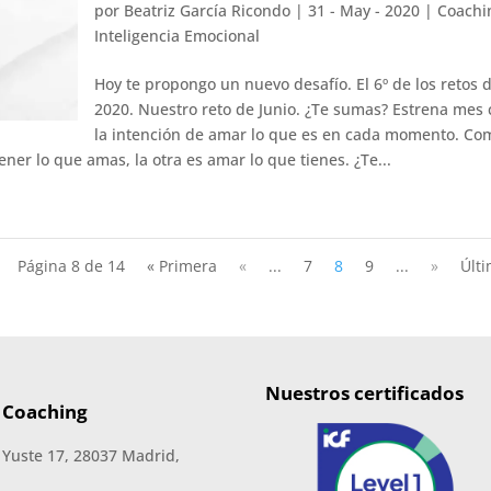
por
Beatriz García Ricondo
|
31 - May - 2020
|
Coachi
Inteligencia Emocional
Hoy te propongo un nuevo desafío. El 6º de los retos 
2020. Nuestro reto de Junio. ¿Te sumas? Estrena mes
la intención de amar lo que es en cada momento. Co
ener lo que amas, la otra es amar lo que tienes. ¿Te...
Página 8 de 14
« Primera
«
...
7
8
9
...
»
Últi
Nuestros certificados
 Coaching
 Yuste 17, 28037 Madrid,