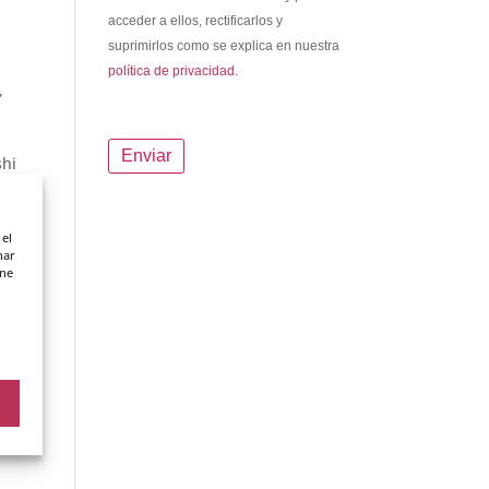
acceder a ellos, rectificarlos y
suprimirlos como se explica en nuestra
política de privacidad.
,
shi
e he
vid 19
ea la
 el
nar
ene