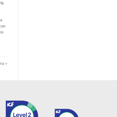
ng
,
de
 con
mo
ma »