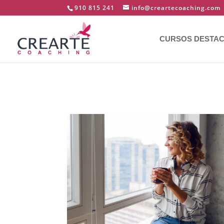
910 815 241
info@creartecoaching.com
CURSOS DESTA