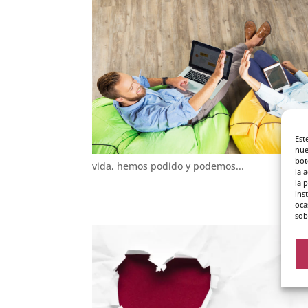
Est
nue
bot
vida, hemos podido y podemos...
la 
la 
ins
oca
sob