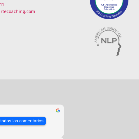
41
artecoaching.com
 todos los comentarios