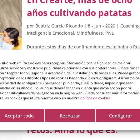
años cultivando patatas
por
Beatriz García Ricondo
|
8 - Jun - 2020
|
Coaching
Inteligencia Emocional
,
Mindfulness
,
PNL
Durante estos días de confinamiento escuchaba a Ro
Joan Halifax, en una de las varias webinars de las qu
disfrutado, hablar de la “esperanza sabia”. Ante el co
e sitio web utiliza Cookies para recopilar información con la finalidad de mejorar
y su impacto, como ante cualquier reto que nos plant
stros servicios y mostrarle publicidad relacionada con sus preferencias. Si hace clic en
ón "Aceptar todo", supone la aceptación de la instalación de todas ellas. Puede gestio
aceptación de los distintos tipos de cookies haciendo clic en “Configurar”. Así mismo ti
posibilidad de configurar su navegador pudiendo, si así lo desea, impedir que sean
taladas en su disco duro, aunque deberá tener en cuenta que dicha acción podrá
sionar dificultades de navegación en la página web. Puede consultar más información
re las cookies que utiliza nuestra web en nuestra
política de cookies.
Creando espacios de
conciencia. 12 meses 12
Aceptar todo
Rechazar
Configurar
retos. Ama lo que es.