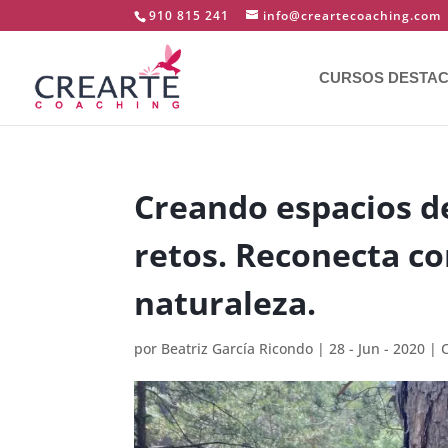
910 815 241
info@creartecoaching.com
CURSOS DESTA
Creando espacios de
retos. Reconecta co
naturaleza.
por
Beatriz García Ricondo
|
28 - Jun - 2020
|