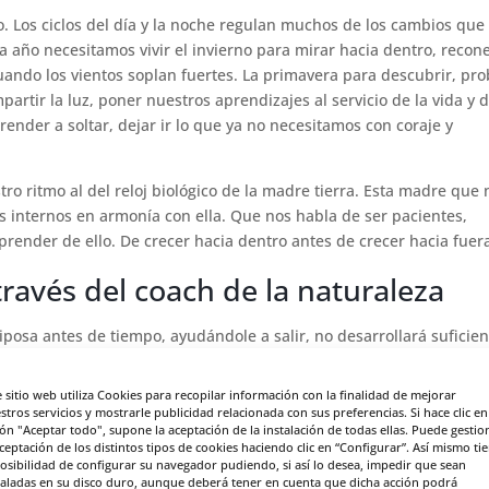
o. Los ciclos del día y la noche regulan muchos de los cambios que
a año necesitamos vivir el invierno para mirar hacia dentro, recon
ando los vientos soplan fuertes. La primavera para descubrir, pro
artir la luz, poner nuestros aprendizajes al servicio de la vida y 
render a soltar, dejar ir lo que ya no necesitamos con coraje y
o ritmo al del reloj biológico de la madre tierra. Esta madre que 
os internos en armonía con ella. Que nos habla de ser pacientes,
aprender de ello. De crecer hacia dentro antes de crecer hacia fuer
ravés del coach de la naturaleza
iposa antes de tiempo, ayudándole a salir, no desarrollará suficien
e sitio web utiliza Cookies para recopilar información con la finalidad de mejorar
e consciente de las dificultades, descubre tus recursos, conecta c
stros servicios y mostrarle publicidad relacionada con sus preferencias. Si hace clic en
ica. De lo contrario no tendrás la fuerza que necesitas para consegu
ón "Aceptar todo", supone la aceptación de la instalación de todas ellas. Puede gestio
aceptación de los distintos tipos de cookies haciendo clic en “Configurar”. Así mismo ti
posibilidad de configurar su navegador pudiendo, si así lo desea, impedir que sean
taladas en su disco duro, aunque deberá tener en cuenta que dicha acción podrá