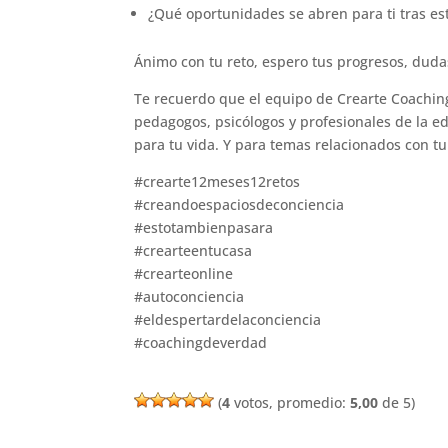
¿Qué oportunidades se abren para ti tras es
Ánimo con tu reto, espero tus progresos, dudas
Te recuerdo que el equipo de Crearte Coachin
pedagogos, psicólogos y profesionales de la e
para tu vida. Y para temas relacionados con tu 
#crearte12meses12retos
#creandoespaciosdeconciencia
#estotambienpasara
#crearteentucasa
#crearteonline
#autoconciencia
#eldespertardelaconciencia
#coachingdeverdad
(
4
votos, promedio:
5,00
de 5)