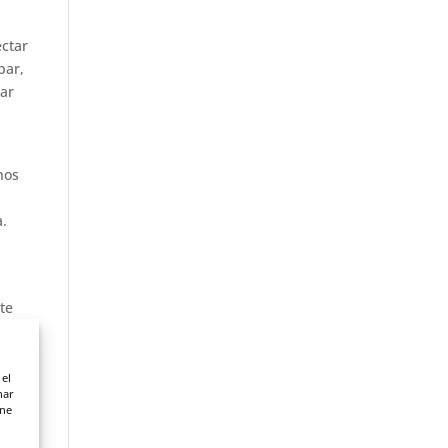
ectar
bar,
dar
nos
a.
te
on
 el
irlo
nar
ene