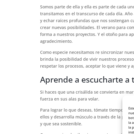
Somos parte de ella y ella es parte de cada un
transitamos en el transcurso de cada día. Año 
y echar raíces profundas que nos sostengan cu
crear nuevas posibilidades. El verano para comp
forma a nuestros proyectos. Y el otoño para ap
agradecimiento.
Como especie necesitamos re sincronizar nuestr
brinda la posibilidad de vivir nuestros proces
respetar los procesos, aceptar lo que viene y 
Aprende a escucharte a t
Si haces que una crisálida se convierta en mar
fuerza en sus alas para volar.
Est
Para lograr lo que deseas, tómate tiempo, hazt
nue
ellos y desarrolla músculo a través de la práct
bot
la 
y que sea sostenible.
la 
ins