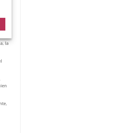
la
y a
de
a, la
el
.
uien
nte,