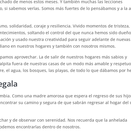
chado de menos estos meses. Y también muchas las lecciones
 si sabemos verlas. Somos más fuertes de lo pensábamos y a la a
mo, solidaridad, coraje y resiliencia. Vivido momentos de tristeza,
contecimientos, soltando el control del que nunca hemos sido dueño
ción y usado nuestra creatividad para seguir adelante de nuevas
diano en nuestros hogares y también con nosotros mismos.
amos aprovechar. La de salir de nuestros hogares más sabios y
palpita fuera de nuestras casas de un modo más amable y respetuo
 aire, el agua, los bosques, las playas, de todo lo que dábamos por h
egala
ambia. Como una madre amorosa que espera el regreso de sus hijo
 encontrar su camino y segura de que sabrán regresar al hogar del
uchar y de observar con serenidad. Nos recuerda que la anhelada
podemos encontrarlas dentro de nosotros.