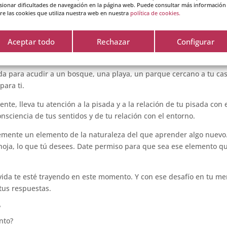
Ábrete a lo que sea que esté sucediendo en tu vida. Reconecta con 
sionar dificultades de navegación en la página web. Puede consultar más información
án a sostener lo que se está produciendo en ti, momento a momento, 
re las cookies que utiliza nuestra web en nuestra
política de cookies.
Aceptar todo
Rechazar
Configurar
emisferio norte de la tierra y que has recuperado la posibilidad 
rgía, te invito a rodearte de naturaleza.
a para acudir a un bosque, una playa, un parque cercano a tu cas
para ti.
nte, lleva tu atención a la pisada y a la relación de tu pisada con 
onsciencia de tus sentidos y de tu relación con el entorno.
temente un elemento de la naturaleza del que aprender algo nuevo
 hoja, lo que tú desees. Date permiso para que sea ese elemento q
vida te esté trayendo en este momento. Y con ese desafío en tu me
tus respuestas.
?
nto?