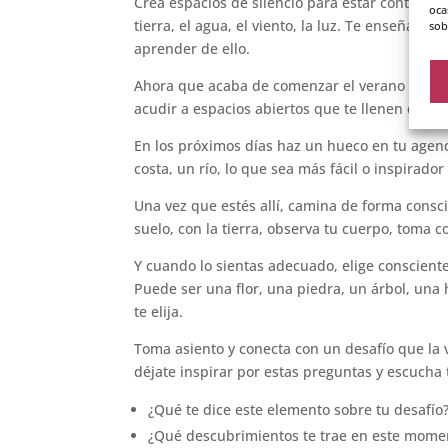
Crea espacios de silencio para estar contigo. 
oca
tierra, el agua, el viento, la luz. Te enseñar
sob
aprender de ello.
Ahora que acaba de comenzar el verano en el h
acudir a espacios abiertos que te llenen de ene
En los próximos días haz un hueco en tu agend
costa, un río, lo que sea más fácil o inspirador 
Una vez que estés allí, camina de forma conscie
suelo, con la tierra, observa tu cuerpo, toma c
Y cuando lo sientas adecuado, elige conscien
Puede ser una flor, una piedra, un árbol, una
te elija.
Toma asiento y conecta con un desafío que la 
déjate inspirar por estas preguntas y escucha 
¿Qué te dice este elemento sobre tu desafío
¿Qué descubrimientos te trae en este mome