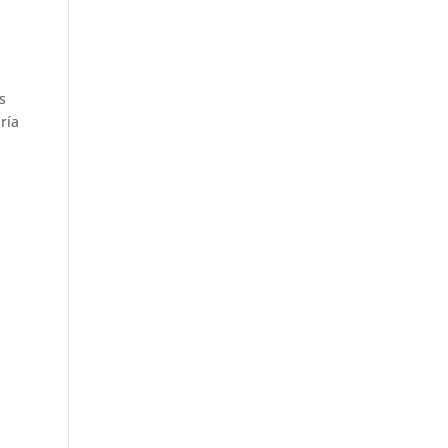
s
ría