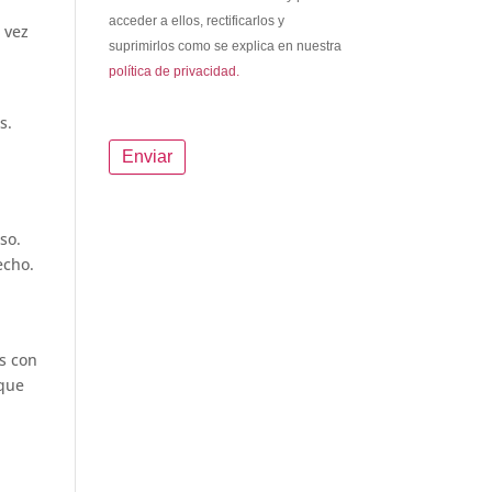
acceder a ellos, rectificarlos y
 vez
suprimirlos como se explica en nuestra
política de privacidad.
s.
so.
echo.
s con
 que