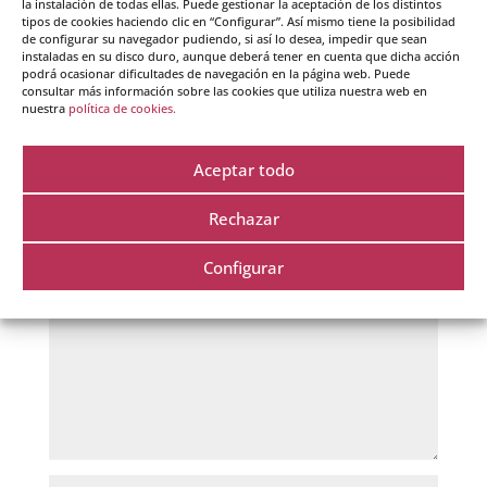
Responder
la instalación de todas ellas. Puede gestionar la aceptación de los distintos
tipos de cookies haciendo clic en “Configurar”. Así mismo tiene la posibilidad
de configurar su navegador pudiendo, si así lo desea, impedir que sean
instaladas en su disco duro, aunque deberá tener en cuenta que dicha acción
podrá ocasionar dificultades de navegación en la página web. Puede
consultar más información sobre las cookies que utiliza nuestra web en
nuestra
política de cookies.
Aceptar todo
Enviar comentario
Rechazar
Tu dirección de correo electrónico no será publicada.
Los campos obligatorios están marcados con
*
Configurar