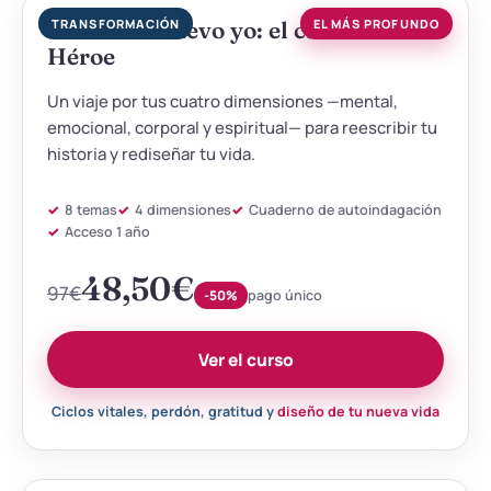
Diseña tu nuevo yo: el camino del
TRANSFORMACIÓN
EL MÁS PROFUNDO
Héroe
Un viaje por tus cuatro dimensiones —mental,
emocional, corporal y espiritual— para reescribir tu
historia y rediseñar tu vida.
8 temas
4 dimensiones
Cuaderno de autoindagación
Acceso 1 año
48,50
€
97
€
-50%
pago único
Ver el curso
Ciclos vitales, perdón, gratitud y
diseño de tu nueva vida
▶