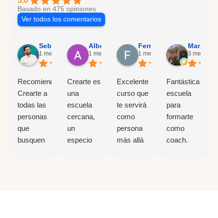
5.0
Basado en 475 opiniones
Ver todos los comentarios
Sebastián Rotman Saffie
Alberto Gonzalez
Fernanda Rojas
María Or
1 mes ago
1 mes ago
1 mes ago
3 meses a
Recomiendo
Crearte es
Excelente
Fantástica
Crearte a
una
curso que
escuela
todas las
escuela
te servirá
para
personas
cercana,
como
formarte
que
un
persona
como
busquen
especio
más allá
coach.
saber qué
ideal para
de si
Acabo de
es
desarrollo
quieres
realizar mi
realmente
personal.
dedicarte
curso de
el
Después
al
coach
coaching.
de cursar
coaching
(nivel 1) y
Es una
alguno de
de manera
no puedo