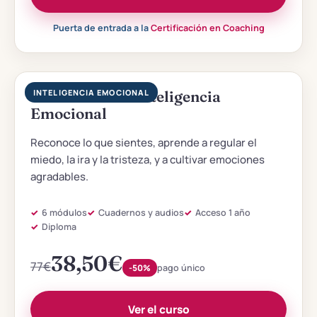
Puerta de entrada a la
Certificación en Coaching
Iniciación a la Inteligencia
INTELIGENCIA EMOCIONAL
Emocional
Reconoce lo que sientes, aprende a regular el
miedo, la ira y la tristeza, y a cultivar emociones
agradables.
6 módulos
Cuadernos y audios
Acceso 1 año
Diploma
38,50
€
77
€
-50%
pago único
Ver el curso