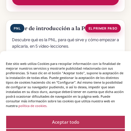
Taller de introducción a la PNL
PNL
EL PRIMER PASO
Descubre qué es la PNL, para qué sirve y cómo empezar a
aplicarla, en 5 vídeo-lecciones.
5 vídeo-lecciones
Acceso 1 año
Este sitio web utiliza Cookies para recopilar información con la finalidad de
27
€
mejorar nuestros servicios y mostrarle publicidad relacionada con sus
pago único
preferencias. Si hace clic en el botón "Aceptar todo", supone la aceptación de
la instalación de todas ellas. Puede gestionar la aceptación de los distintos
tipos de cookies haciendo clic en “Configurar”. Así mismo tiene la posibilidad
Ver el taller
de configurar su navegador pudiendo, si así lo desea, impedir que sean
instaladas en su disco duro, aunque deberá tener en cuenta que dicha acción
podrá ocasionar dificultades de navegación en la página web. Puede
consultar más información sobre las cookies que utiliza nuestra web en
nuestra
política de cookies.
Aceptar todo