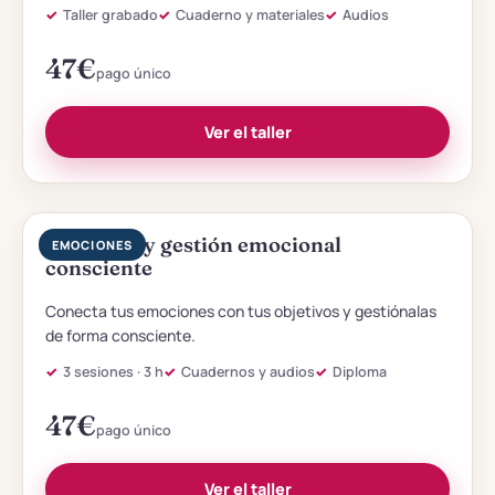
Taller grabado
Cuaderno y materiales
Audios
47
€
pago único
Ver el taller
▶
Coaching y gestión emocional
EMOCIONES
consciente
Conecta tus emociones con tus objetivos y gestiónalas
de forma consciente.
3 sesiones · 3 h
Cuadernos y audios
Diploma
47
€
pago único
Ver el taller