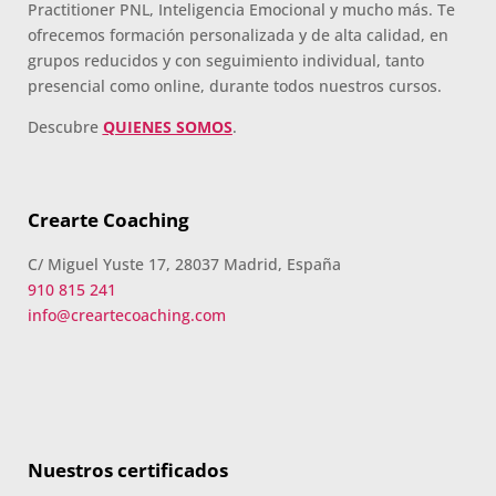
Practitioner PNL, Inteligencia Emocional y mucho más. Te
con
ofrecemos formación personalizada y de alta calidad, en
multitud
grupos reducidos y con seguimiento individual, tanto
de
presencial como online, durante todos nuestros cursos.
formaciones,
Descubre
QUIENES SOMOS
.
seminarios
y material
extra
totalmente
Crearte Coaching
gratuito
C/ Miguel Yuste 17, 28037 Madrid, España
para los
910 815 241
alumnos y
info@creartecoaching.com
el gran
liderazgo
de Beatriz
Ricondo!!!
Nuestros certificados