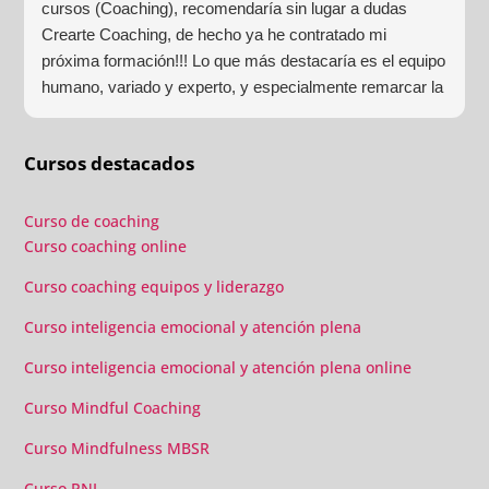
cursos (Coaching), recomendaría sin lugar a dudas
Crearte Coaching, de hecho ya he contratado mi
próxima formación!!! Lo que más destacaría es el equipo
humano, variado y experto, y especialmente remarcar la
estructura (para mí fundamental) del material visual y
escrito como las clases presenciales. Por ultimo, el valor
Cursos destacados
añadido con multitud de formaciones, seminarios y
material extra totalmente gratuito para los alumnos y el
gran liderazgo de Beatriz Ricondo!!!
Curso de coaching
Curso coaching online
Curso coaching equipos y liderazgo
Curso inteligencia emocional y atención plena
Curso inteligencia emocional y atención plena online
Curso Mindful Coaching
Curso Mindfulness MBSR
Curso PNL