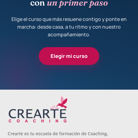
con
un primer paso
adaptada
humano,
sesión de
a lo
variado y
coaching.
Elige el curso que más resuene contigo y ponte en
teórico y a
experto, y
Escuela
marcha: desde casa, a tu ritmo y con nuestro
lo
especialmente
muy muy
acompañamiento.
práctico,
remarcar
recomendable!!
lo que
la
hace que
estructura
Elegir mi curso
la
(para mí
experiencia
fundamental)
de
del
aprendizaje
material
sea muy
visual y
dinámica.
escrito
¡Para mí
como las
fue una
clases
excelente
presenciales.
experiencia!
Por ultimo,
el valor
Crearte es tu escuela de formación de Coaching,
añadido