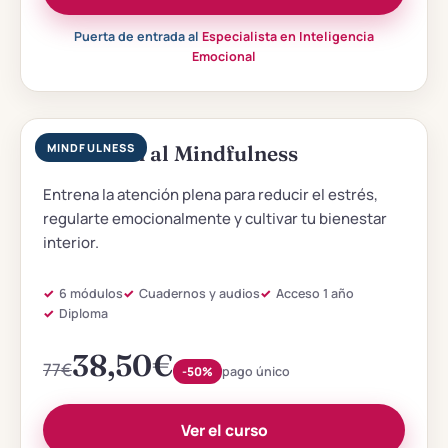
Puerta de entrada al
Especialista en Inteligencia
Emocional
Iniciación al Mindfulness
MINDFULNESS
Entrena la atención plena para reducir el estrés,
regularte emocionalmente y cultivar tu bienestar
interior.
6 módulos
Cuadernos y audios
Acceso 1 año
Diploma
38,50
€
77
€
-50%
pago único
Ver el curso