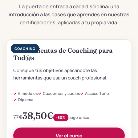
La puerta de entrada a cada disciplina: una
introducción a las bases que aprendes en nuestras
certificaciones, aplicadas a tu propia vida.
▶
Herramientas de Coaching para
COACHING
Tod@s
Consigue tus objetivos aplicándote las
herramientas que usa un coach profesional.
6 módulos
Cuadernos y audios
Acceso 1 año
Diploma
38,50
€
77
€
-50%
pago único
Ver el curso