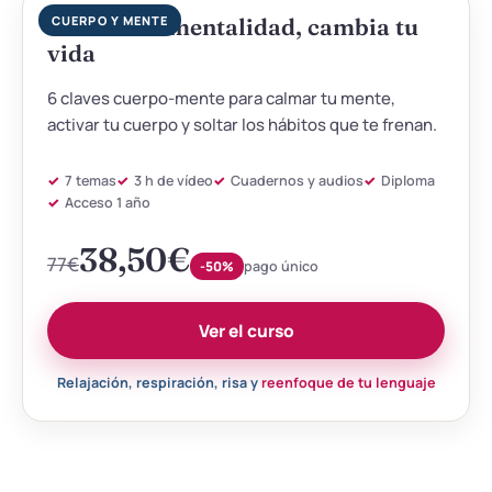
Cambia tu mentalidad, cambia tu
CUERPO Y MENTE
vida
6 claves cuerpo-mente para calmar tu mente,
activar tu cuerpo y soltar los hábitos que te frenan.
7 temas
3 h de vídeo
Cuadernos y audios
Diploma
Acceso 1 año
38,50
€
77
€
-50%
pago único
Ver el curso
Relajación, respiración, risa y
reenfoque de tu lenguaje