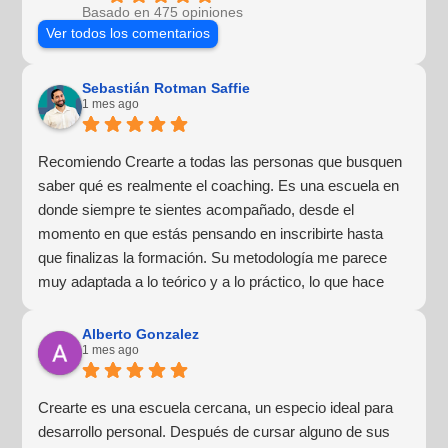
Basado en 475 opiniones
Ver todos los comentarios
Sebastián Rotman Saffie
1 mes ago
Recomiendo Crearte a todas las personas que busquen
saber qué es realmente el coaching. Es una escuela en
donde siempre te sientes acompañado, desde el
momento en que estás pensando en inscribirte hasta
que finalizas la formación. Su metodología me parece
muy adaptada a lo teórico y a lo práctico, lo que hace
que la experiencia de aprendizaje sea muy dinámica.
¡Para mí fue una excelente experiencia!
Alberto Gonzalez
1 mes ago
Crearte es una escuela cercana, un especio ideal para
desarrollo personal. Después de cursar alguno de sus