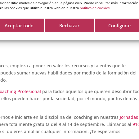
ñar a otras personas en esta experiencia tan bonita de lograr 
sionar dificultades de navegación en la página web. Puede consultar más información
re las cookies que utiliza nuestra web en nuestra
política de cookies.
se comparte!
 de vida ha aumentado de forma notable gracias a la mejora de l
Aceptar todo
Rechazar
Configurar
umar alegría a los años gracias a un estímulo de ilusión constante.
eer en ti, en la vida y en la
felicidad
.
nces, empieza a poner en valor los recursos y talentos que te
 puedes sumar nuevas habilidades por medio de la formación del
odo.
oaching Profesional
para todos aquellos que quieren descubrir tod
e ellos pueden hacer por la sociedad, por el mundo, por los demás 
nos e iniciarte en la disciplina del coaching en nuestras
Jornadas
era totalmente gratuita del 9 al 14 de septiembre. Llámanos al
91
 si quieres ampliar cualquier información. ¡Te esperamos!