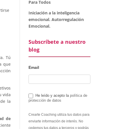
Para Todos
tirse
Iniciación a la inteligencia
emocional. Autorregulación
Emocional.
Subscríbete a nuestro
blog
va. Tú
ia que
Email
acción
etivos
u vida
He leído y acepto la
política de
protección de datos
de la
Crearte Coaching utiliza tus datos para
ad de
enviarte información de interés. No
ciente
cedemos tus datos a terceros y podrás