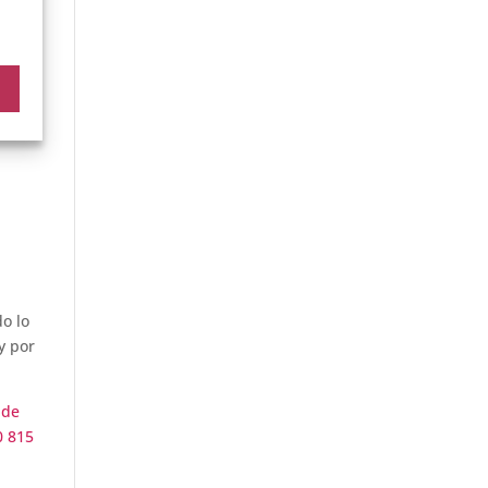
nuevas
a
o lo
y por
 de
0 815