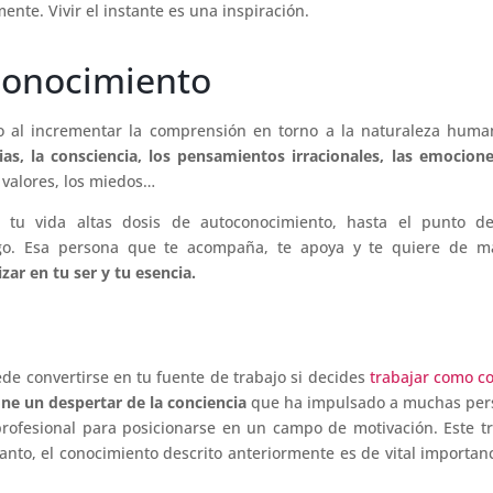
nte. Vivir el instante es una inspiración.
conocimiento
o al incrementar la comprensión en torno a la naturaleza huma
ias, la consciencia, los pensamientos irracionales, las emocion
os valores, los miedos…
a tu vida altas dosis de autoconocimiento, hasta el punto d
igo. Esa persona que te acompaña, te apoya y te quiere de m
zar en tu ser y tu esencia.
h
de convertirse en tu fuente de trabajo si decides
trabajar como c
one un
despertar de la conciencia
que ha impulsado a muchas per
profesional para posicionarse en un campo de motivación. Este t
to, el conocimiento descrito anteriormente es de vital importan