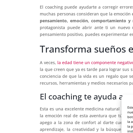
El coaching puede ayudarte a corregir error
muchas personas consideran que la emoción es
pensamiento, emoción, comportamiento y 
protagonista puede abrir ante ti un nuevo 
pensamiento positivo, puedes experimentar e
Transforma sueños e
A veces,
la edad tiene un componente negativ
la que creen que ya es tarde para lograr sus 
conciencia de que la vida es un regalo que se
recursos, herramientas y medios necesarios par
El coaching te ayuda a sa
Est
Esta es una excelente medicina natural para
nue
la emoción real de esta aventura que tú escr
bot
la 
apego a la zona de confort al darte cuenta
la 
aprendizaje, la creatividad y la búsqueda 
ins