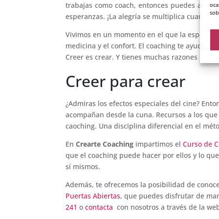
trabajas como coach, entonces puedes acompa
oca
sob
esperanzas. ¡La alegría se multiplica cuando 
Vivimos en un momento en el que la esperanza
medicina y el confort. El coaching te ayuda a s
Creer es crear. Y tienes muchas razones para cr
Creer para crear
¿Admiras los efectos especiales del cine? Ento
acompañan desde la cuna. Recursos a los que
caoching. Una disciplina diferencial en el mét
En
Crearte Coaching
impartimos el
Curso de C
que el coaching puede hacer por ellos y lo qu
sí mismos.
Además, te ofrecemos la posibilidad de conocer
Puertas Abiertas
, que puedes disfrutar de man
241
o
contacta
con nosotros a través de la web