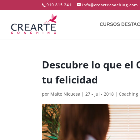
910 815 241
info@creartecoaching.com
CURSOS DESTA
Descubre lo que el 
tu felicidad
por
Maite Nicuesa
|
27 - Jul - 2018
|
Coaching