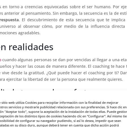
es en torno a creencias equivocadas sobre el ser humano. Por ej
 anterior al pensamiento. Sin embargo, la secuencia es la de est
respuesta
. El descubrimiento de esta secuencia que te implic
universo al observar cómo, por medio de la influencia directa
mociones agradables.
n realidades
o
cuando algunas personas se dan por vencidas al llegar a una et
sueños y hacer las cosas de manera diferente. El coaching te hace
 vive desde la gratitud. ¿Qué puede hacer el coaching por ti? Dar
a ejercitar la libertad de ser la persona que realmente quieres.
lir de tu zona de confort
e sitio web utiliza Cookies para recopilar información con la finalidad de mejorar
 abandonar una posición de queja constante y autocompasión para
stros servicios y mostrarle publicidad relacionada con sus preferencias. Si hace clic en
ibes en primera persona. Es decir, el
coaching
te ayuda a liberar
ón "Aceptar todo", supone la aceptación de la instalación de todas ellas. Puede gestio
aceptación de los distintos tipos de cookies haciendo clic en “Configurar”. Así mismo ti
 de que tú puedes crear una nueva zona de comodidad por medi
posibilidad de configurar su navegador pudiendo, si así lo desea, impedir que sean
de nuevas respuestas a preguntas poderosas que iluminan tu al
taladas en su disco duro, aunque deberá tener en cuenta que dicha acción podrá