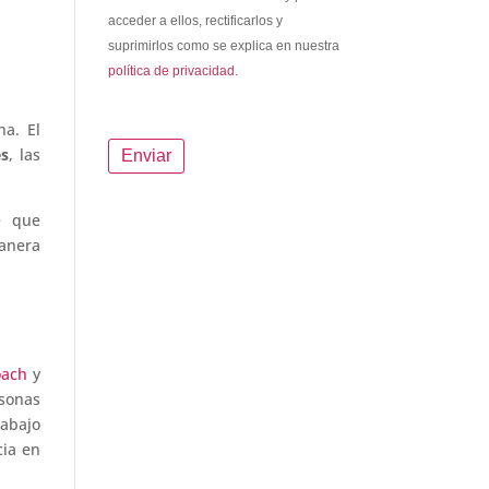
acceder a ellos, rectificarlos y
suprimirlos como se explica en nuestra
política de privacidad.
na. El
es
, las
e que
anera
oach
y
sonas
rabajo
cia en