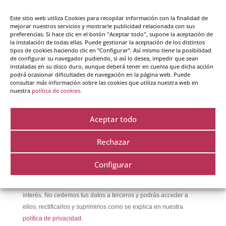
Iniciación al Coaching. Herramientas de Coaching
Este sitio web utiliza Cookies para recopilar información con la finalidad de
Para Todos
mejorar nuestros servicios y mostrarle publicidad relacionada con sus
preferencias. Si hace clic en el botón "Aceptar todo", supone la aceptación de
Iniciación a la inteligencia emocional.
la instalación de todas ellas. Puede gestionar la aceptación de los distintos
Autorregulación Emocional.
tipos de cookies haciendo clic en “Configurar”. Así mismo tiene la posibilidad
de configurar su navegador pudiendo, si así lo desea, impedir que sean
instaladas en su disco duro, aunque deberá tener en cuenta que dicha acción
podrá ocasionar dificultades de navegación en la página web. Puede
Subscríbete a nuestro blog
consultar más información sobre las cookies que utiliza nuestra web en
nuestra
política de cookies.
Email
Aceptar todo
Rechazar
He leído y acepto la
política de protección de datos
Configurar
Crearte Coaching utiliza tus datos para enviarte información de
interés. No cedemos tus datos a terceros y podrás acceder a
ellos, rectificarlos y suprimirlos como se explica en nuestra
política de privacidad.