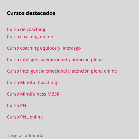
individuales confirmaron que había tomado la decisión
Cursos destacados
correcta.
Curso de coaching
Curso coaching online
Curso coaching equipos y liderazgo
Curso inteligencia emocional y atención plena
Curso inteligencia emocional y atención plena online
Curso Mindful Coaching
Curso Mindfulness MBSR
Curso PNL
Curso PNL online
Tarjetas admitidas: