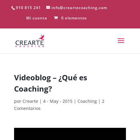
910 815 241
info@creartecoaching.com
Mi cuenta
0 elementos
Videoblog – ¿Qué es
Coaching?
por
Crearte
|
4 - May - 2015
|
Coaching
|
2
Comentarios