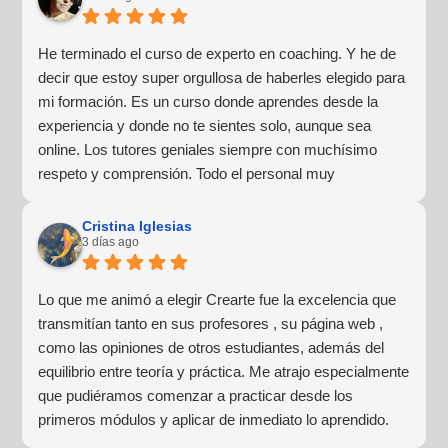
He terminado el curso de experto en coaching. Y he de
decir que estoy super orgullosa de haberles elegido para
mi formación. Es un curso donde aprendes desde la
experiencia y donde no te sientes solo, aunque sea
online. Los tutores geniales siempre con muchísimo
respeto y comprensión. Todo el personal muy
profesional y lo más importante para mí, muy humano y
cercano. Haré más formaciones con ellos sin duda
Cristina Iglesias
3 días ago
alguna.
Lo que me animó a elegir Crearte fue la excelencia que
transmitían tanto en sus profesores , su página web ,
como las opiniones de otros estudiantes, además del
equilibrio entre teoría y práctica. Me atrajo especialmente
que pudiéramos comenzar a practicar desde los
primeros módulos y aplicar de inmediato lo aprendido.
Las prácticas grupales, los laboratorios y las sesiones