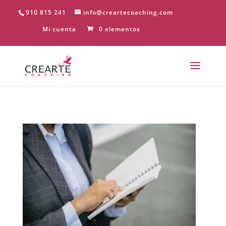
910 815 241
info@creartecoaching.com
Mi cuenta
0 elementos