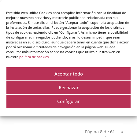
Este sitio web utiliza Cookies para recopilar información con la finalidad de
Diálogo interno: cómo
mejorar nuestros servicios y mostrarle publicidad relacionada con sus
preferencias. Si hace clic en el botón "Aceptar todo", supone la aceptación de
la instalación de todas ellas. Puede gestionar la aceptación de los distintos
hablarte mejor a ti
tipos de cookies haciendo clic en “Configurar”. Así mismo tiene la posibilidad
de configurar su navegador pudiendo, si así lo desea, impedir que sean
instaladas en su disco duro, aunque deberá tener en cuenta que dicha acción
mismo
podrá ocasionar dificultades de navegación en la página web. Puede
consultar más información sobre las cookies que utiliza nuestra web en
nuestra
política de cookies.
por
Maite Nicuesa
|
15 - Sep - 2025
|
Coaching
Actualmente, muchos profesionales se forman en el
Aceptar todo
ámbito de la oratoria para ganar seguridad en el
arte de hablar en público. Del mismo modo, muchos
Rechazar
de los aprendizajes adquiridos en cursos sobre
inteligencia emocional ponen el foco de atención en
Configurar
el encuentro con el...
Página 8 de 61
«