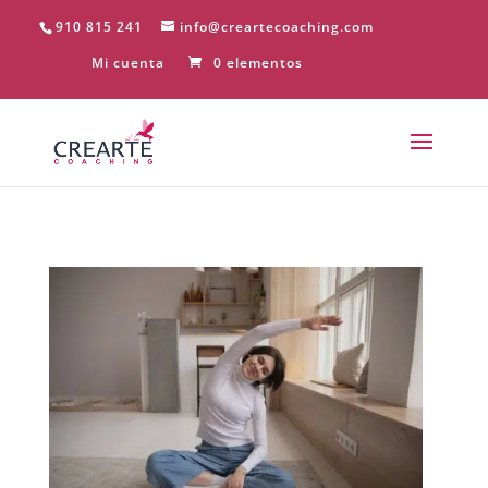
910 815 241
info@creartecoaching.com
Mi cuenta
0 elementos