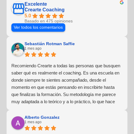
Excelente
Crearte Coaching
5.0
Basado en 475 opiniones
Ver todos los comentarios
Sebastián Rotman Saffie
1 mes ago
Recomiendo Crearte a todas las personas que busquen
saber qué es realmente el coaching. Es una escuela en
donde siempre te sientes acompañado, desde el
momento en que estás pensando en inscribirte hasta
que finalizas la formación. Su metodología me parece
muy adaptada a lo teórico y a lo práctico, lo que hace
que la experiencia de aprendizaje sea muy dinámica.
¡Para mí fue una excelente experiencia!
Alberto Gonzalez
1 mes ago