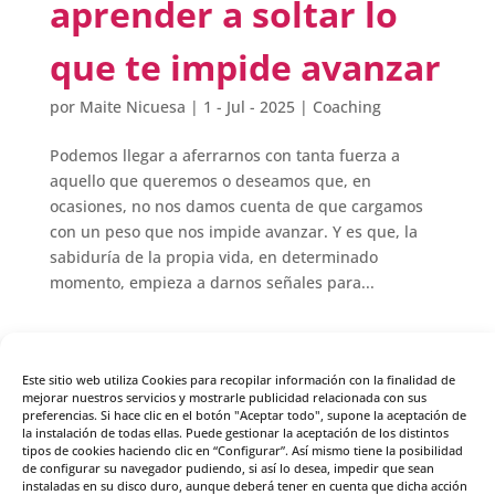
aprender a soltar lo
que te impide avanzar
por
Maite Nicuesa
|
1 - Jul - 2025
|
Coaching
Podemos llegar a aferrarnos con tanta fuerza a
aquello que queremos o deseamos que, en
ocasiones, no nos damos cuenta de que cargamos
con un peso que nos impide avanzar. Y es que, la
sabiduría de la propia vida, en determinado
momento, empieza a darnos señales para...
Página 9 de 61
«
Este sitio web utiliza Cookies para recopilar información con la finalidad de
Primera
«
...
8
9
10
...
»
Última »
mejorar nuestros servicios y mostrarle publicidad relacionada con sus
preferencias. Si hace clic en el botón "Aceptar todo", supone la aceptación de
la instalación de todas ellas. Puede gestionar la aceptación de los distintos
tipos de cookies haciendo clic en “Configurar”. Así mismo tiene la posibilidad
Cursos destacados
de configurar su navegador pudiendo, si así lo desea, impedir que sean
instaladas en su disco duro, aunque deberá tener en cuenta que dicha acción