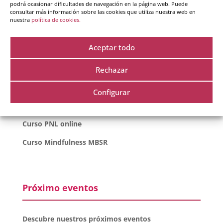
podrá ocasionar dificultades de navegación en la página web. Puede
consultar más información sobre las cookies que utiliza nuestra web en
Curso coaching
nuestra
política de cookies.
Curso coaching online
Aceptar todo
Curso coaching equipos y liderazgo
Curso inteligencia emocional
Rechazar
Curso inteligencia emocional online
Configurar
Curso PNL
Curso PNL online
Curso Mindfulness MBSR
Próximo eventos
Descubre nuestros próximos eventos