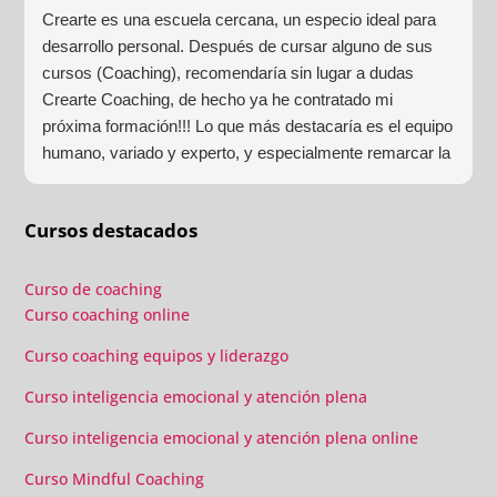
Crearte es una escuela cercana, un especio ideal para
desarrollo personal. Después de cursar alguno de sus
cursos (Coaching), recomendaría sin lugar a dudas
Crearte Coaching, de hecho ya he contratado mi
próxima formación!!! Lo que más destacaría es el equipo
humano, variado y experto, y especialmente remarcar la
estructura (para mí fundamental) del material visual y
escrito como las clases presenciales. Por ultimo, el valor
Cursos destacados
añadido con multitud de formaciones, seminarios y
material extra totalmente gratuito para los alumnos y el
gran liderazgo de Beatriz Ricondo!!!
Curso de coaching
Curso coaching online
Curso coaching equipos y liderazgo
Curso inteligencia emocional y atención plena
Curso inteligencia emocional y atención plena online
Curso Mindful Coaching