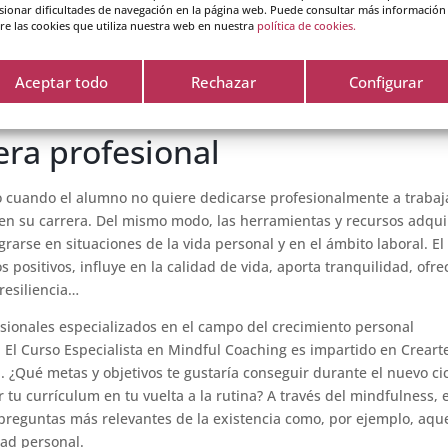
s. Si impartes cursos de formación, el mindfulness tiene aplicació
sionar dificultades de navegación en la página web. Puede consultar más información
re las cookies que utiliza nuestra web en nuestra
política de cookies.
gencia emocional, motivación interna, trabajo en equipo, liderazgo,
Aceptar todo
Rechazar
Configurar
puedes integrar en la vida
era profesional
o cuando el alumno no quiere dedicarse profesionalmente a trabaj
en su carrera. Del mismo modo, las herramientas y recursos adqui
arse en situaciones de la vida personal y en el ámbito laboral. El
s positivos, influye en la calidad de vida, aporta tranquilidad, ofre
resiliencia…
esionales especializados en el campo del crecimiento personal
. El Curso Especialista en Mindful Coaching es impartido en Creart
 ¿Qué metas y objetivos te gustaría conseguir durante el nuevo ci
u currículum en tu vuelta a la rutina? A través del mindfulness, e
 preguntas más relevantes de la existencia como, por ejemplo, aqu
dad personal.