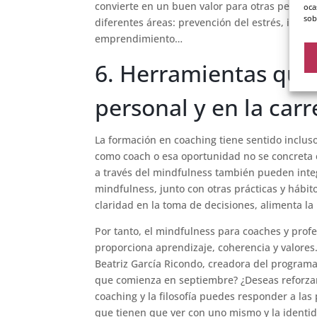
convierte en un buen valor para otras persona
oca
sob
diferentes áreas: prevención del estrés, inteli
emprendimiento…
6. Herramientas que 
personal y en la carr
La formación en coaching tiene sentido inclus
como coach o esa oportunidad no se concreta 
a través del mindfulness también pueden integr
mindfulness, junto con otras prácticas y hábito
claridad en la toma de decisiones, alimenta la 
Por tanto, el mindfulness para coaches y prof
proporciona aprendizaje, coherencia y valores
Beatriz García Ricondo, creadora del programa.
que comienza en septiembre? ¿Deseas reforzar t
coaching y la filosofía puedes responder a las
que tienen que ver con uno mismo y la identi