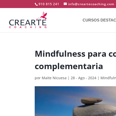
910 815 241
info@creartecoaching.com
CURSOS DESTA
Mindfulness para c
complementaria
por
Maite Nicuesa
|
28 - Ago - 2024
|
Mindful