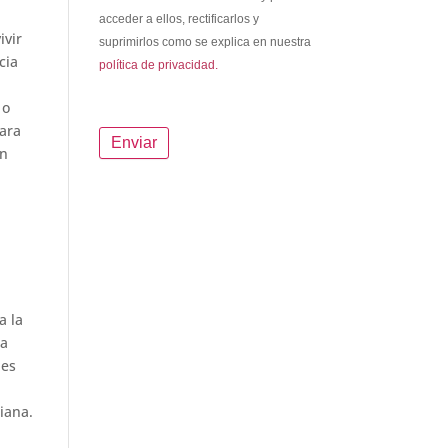
acceder a ellos, rectificarlos y
ivir
suprimirlos como se explica en nuestra
cia
política de privacidad.
 o
para
on
a la
la
 es
diana.