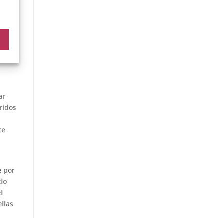
n en
ar
ridos
ce
e por
clo
l
ellas