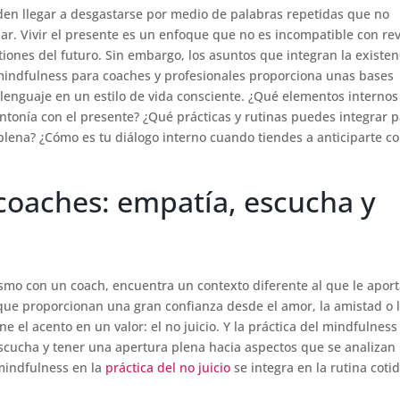
en llegar a desgastarse por medio de palabras repetidas que no
r. Vivir el presente es un enfoque que no es incompatible con rev
iones del futuro. Sin embargo, los asuntos que integran la existen
mindfulness para coaches y profesionales proporciona unas bases
el lenguaje en un estilo de vida consciente. ¿Qué elementos internos
tonía con el presente? ¿Qué prácticas y rutinas puedes integrar 
plena? ¿Cómo es tu diálogo interno cuando tiendes a anticiparte c
coaches: empatía, escucha y
mo con un coach, encuentra un contexto diferente al que le aport
que proporcionan una gran confianza desde el amor, la amistad o 
e el acento en un valor: el no juicio. Y la práctica del mindfulness
 escucha y tener una apertura plena hacia aspectos que se analizan
 mindfulness en la
práctica del no juicio
se integra en la rutina coti