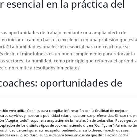
 esencial en la práctica del
ersas oportunidades de trabajo mediante una amplia oferta de
ómo iniciar el camino hacia la excelencia en una profesión que est
cia? La humildad es una lección esencial para un coach que se
 Es decir, el mindfulness es un buen complemento para reforzar la
ros sectores. La humildad, como principio que refuerza el aprendiz
ecir, no remite a resultados inmediatos
 coaches: oportunidades de
e sitio web utiliza Cookies para recopilar información con la finalidad de mejorar
niveles en el mundo del mindfulness. Es una formación complemen
stros servicios y mostrarle publicidad relacionada con sus preferencias. Si hace clic en
mayor grado de especialización y una valiosa diferenciación. Es dec
ón "Aceptar todo", supone la aceptación de la instalación de todas ellas. Puede gestio
ión en coaching, crea una buena combinación para destacar como
aceptación de los distintos tipos de cookies haciendo clic en “Configurar”. Así mismo ti
posibilidad de configurar su navegador pudiendo, si así lo desea, impedir que sean
es una formación completa que puede impulsar tu carrera si se
taladas en su disco duro, aunque deberá tener en cuenta que dicha acción podrá