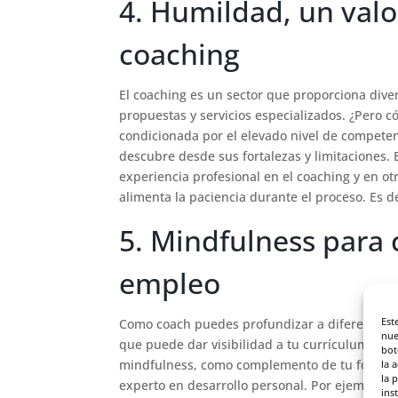
4. Humildad, un valor
coaching
El coaching es un sector que proporciona div
propuestas y servicios especializados. ¿Pero c
condicionada por el elevado nivel de competen
descubre desde sus fortalezas y limitaciones.
experiencia profesional en el coaching y en ot
alimenta la paciencia durante el proceso. Es d
5. Mindfulness para
empleo
Est
Como coach puedes profundizar a diferentes 
nue
que puede dar visibilidad a tu currículum, un 
bot
mindfulness, como complemento de tu formac
la 
la 
experto en desarrollo personal. Por ejemplo, 
ins