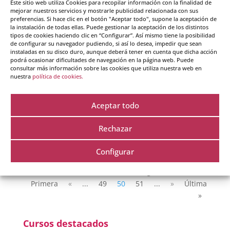
Este sitio web utiliza Cookies para recopilar información con la finalidad de
mejorar nuestros servicios y mostrarle publicidad relacionada con sus
para identificarlos
preferencias. Si hace clic en el botón "Aceptar todo", supone la aceptación de
la instalación de todas ellas. Puede gestionar la aceptación de los distintos
tipos de cookies haciendo clic en “Configurar”. Así mismo tiene la posibilidad
por
Maite Nicuesa
|
11 - Ago - 2016
|
Cambio
de configurar su navegador pudiendo, si así lo desea, impedir que sean
personal
instaladas en su disco duro, aunque deberá tener en cuenta que dicha acción
podrá ocasionar dificultades de navegación en la página web. Puede
consultar más información sobre las cookies que utiliza nuestra web en
En un proceso de coaching, los clientes toman
nuestra
política de cookies.
conciencia de pensamientos automáticos que tienen
tan interiorizados que, parecen como una segunda
Aceptar todo
naturaleza. Sin embargo, no son pensamientos
instintivos sino aprendidos, a fuerza de la
Rechazar
costumbre. Este tipo de...
Configurar
Página 50 de 61
«
Primera
«
...
49
50
51
...
»
Última
»
Cursos destacados