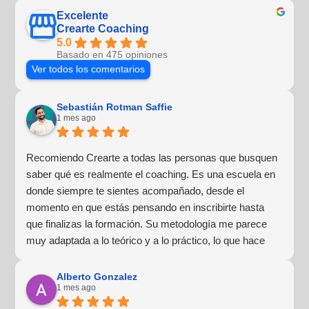
Excelente
Crearte Coaching
5.0
Basado en 475 opiniones
Ver todos los comentarios
Sebastián Rotman Saffie
1 mes ago
Recomiendo Crearte a todas las personas que busquen
saber qué es realmente el coaching. Es una escuela en
donde siempre te sientes acompañado, desde el
momento en que estás pensando en inscribirte hasta
que finalizas la formación. Su metodología me parece
muy adaptada a lo teórico y a lo práctico, lo que hace
que la experiencia de aprendizaje sea muy dinámica.
¡Para mí fue una excelente experiencia!
Alberto Gonzalez
1 mes ago