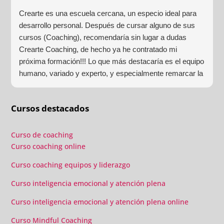
Crearte es una escuela cercana, un especio ideal para
desarrollo personal. Después de cursar alguno de sus
cursos (Coaching), recomendaría sin lugar a dudas
Crearte Coaching, de hecho ya he contratado mi
próxima formación!!! Lo que más destacaría es el equipo
humano, variado y experto, y especialmente remarcar la
estructura (para mí fundamental) del material visual y
escrito como las clases presenciales. Por ultimo, el valor
Cursos destacados
añadido con multitud de formaciones, seminarios y
material extra totalmente gratuito para los alumnos y el
gran liderazgo de Beatriz Ricondo!!!
Curso de coaching
Curso coaching online
Curso coaching equipos y liderazgo
Curso inteligencia emocional y atención plena
Curso inteligencia emocional y atención plena online
Curso Mindful Coaching