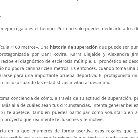
?
l mejor regalo es el tiempo. Pero no solo puedes dedicarlo a los 
lícula «100 metros». Una
historia de superación
que puede ser pun
 protagonizada por Dani Rovira, Karra Elejalde y Alexandra Ji
recibe el diagnóstico de esclerosis múltiple. El pronóstico es des
ño no podrá caminar cien metros. Es entonces, cuando toma una 
ararse para una importante prueba deportiva. El protagonista m
n incluso cuando las estadísticas invitan al desánimo.
, toma conciencia de cómo, a través de tu actitud de superación, 
. Más allá de cuáles sean tus circunstancias, intenta generar belle
 Si te apetece, también puedes participar como voluntario en 
un proyecto que realmente te ilusiones y te motive.
rta en la que enumeres de forma asertiva esos regalos que qu
enta escribir esa carta con la misma fe que tenías cuando eras un 