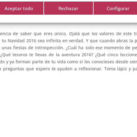
r a la
zona de confort emocional
como sinónimo de descanso.
Aceptar todo
Rechazar
Configurar
icitación de Navidad
. Intenta revitalizar tus relaciones durante
encia de saber que eres único. Ojalá que los valores de este 
e tu Navidad 2016 sea infinita en verdad. Y que cuando abras la 
unas fiestas de introspección. ¿Cuál ha sido ese momento de pe
Qué tesoros te llevas de la aventura 2016? ¿Qué cinco leccion
o y ya forman parte de tu vida como si les conocieses desde si
n preguntas que espero te ayuden a reflexionar. Toma lápiz y p