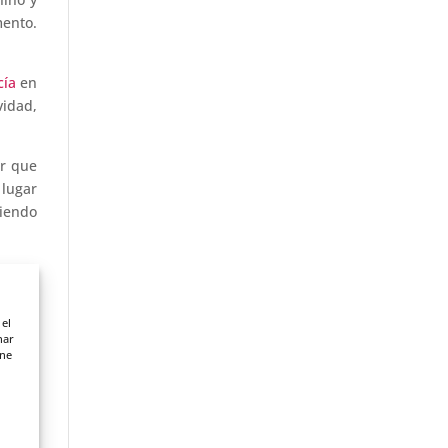
mento.
cía
en
vidad,
or que
 lugar
diendo
 meses
nte la
te, el
 el
nar
ene
iertos
s y no