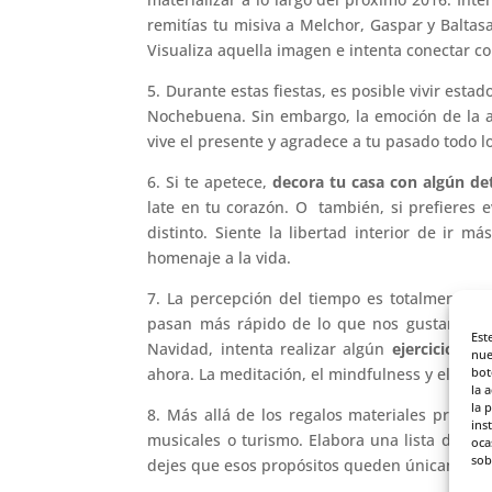
remitías tu misiva a Melchor, Gaspar y Baltas
Visualiza aquella imagen e intenta conectar co
5. Durante estas fiestas, es posible vivir est
Nochebuena. Sin embargo, la emoción de la a
vive el presente y agradece a tu pasado todo l
6. Si te apetece,
decora tu casa con algún det
late en tu corazón. O también, si prefieres e
distinto. Siente la libertad interior de ir m
homenaje a la vida.
7. La percepción del tiempo es totalmente su
pasan más rápido de lo que nos gustaría. E
Est
Navidad, intenta realizar algún
ejercicio de
nue
ahora. La meditación, el mindfulness y el yoga 
bot
la 
la 
8. Más allá de los regalos materiales prioriz
ins
musicales o turismo. Elabora una lista de tr
oca
sob
dejes que esos propósitos queden únicamente 