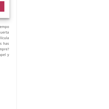
 estas
tiempo
puerta
lícula
es has
empre?
apel y