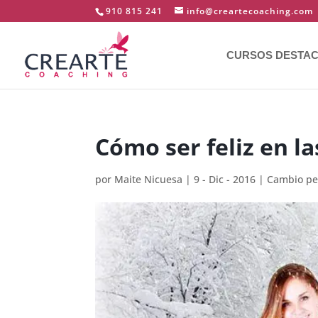
910 815 241
info@creartecoaching.com
CURSOS DESTA
Cómo ser feliz en l
por
Maite Nicuesa
|
9 - Dic - 2016
|
Cambio pe