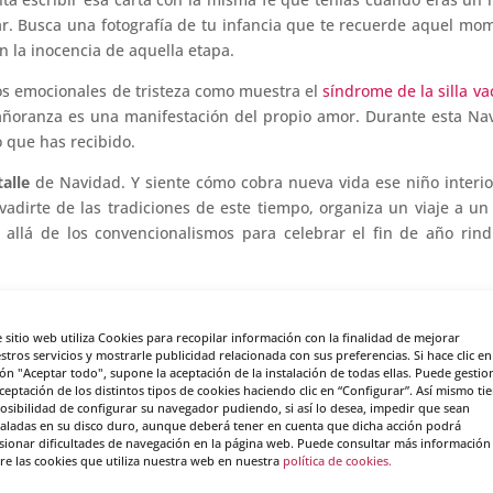
ar. Busca una fotografía de tu infancia que te recuerde aquel mo
n la inocencia de aquella etapa.
ados emocionales de tristeza como muestra el
síndrome de la silla va
ñoranza es una manifestación del propio amor. Durante esta Na
o que has recibido.
alle
de Navidad. Y siente cómo cobra nueva vida ese niño interi
vadirte de las tradiciones de este tiempo, organiza un viaje a un
ás allá de los convencionalismos para celebrar el fin de año rin
bjetiva pero está claro que la experiencia universal es que los
s como si el tiempo fuese más veloz que nuestros sueños. Dura
e sitio web utiliza Cookies para recopilar información con la finalidad de mejorar
 silenciamiento mental
para olvidarte de todo y sentir, únicamen
stros servicios y mostrarle publicidad relacionada con sus preferencias. Si hace clic en
son disciplinas terapéuticas para lograr este objetivo.
ón "Aceptar todo", supone la aceptación de la instalación de todas ellas. Puede gestio
aceptación de los distintos tipos de cookies haciendo clic en “Configurar”. Así mismo ti
posibilidad de configurar su navegador pudiendo, si así lo desea, impedir que sean
a la inversión en experiencias, por ejemplo, visita a museos, conc
taladas en su disco duro, aunque deberá tener en cuenta que dicha acción podrá
es actividades que quieres programar durante tus próximas fiesta
sionar dificultades de navegación en la página web. Puede consultar más información
re las cookies que utiliza nuestra web en nuestra
política de cookies.
en un plan teórico.