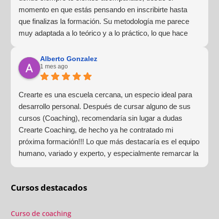
momento en que estás pensando en inscribirte hasta
que finalizas la formación. Su metodología me parece
muy adaptada a lo teórico y a lo práctico, lo que hace
que la experiencia de aprendizaje sea muy dinámica.
¡Para mí fue una excelente experiencia!
Alberto Gonzalez
1 mes ago
Crearte es una escuela cercana, un especio ideal para
desarrollo personal. Después de cursar alguno de sus
cursos (Coaching), recomendaría sin lugar a dudas
Crearte Coaching, de hecho ya he contratado mi
próxima formación!!! Lo que más destacaría es el equipo
humano, variado y experto, y especialmente remarcar la
estructura (para mí fundamental) del material visual y
escrito como las clases presenciales. Por ultimo, el valor
Cursos destacados
añadido con multitud de formaciones, seminarios y
material extra totalmente gratuito para los alumnos y el
gran liderazgo de Beatriz Ricondo!!!
Curso de coaching