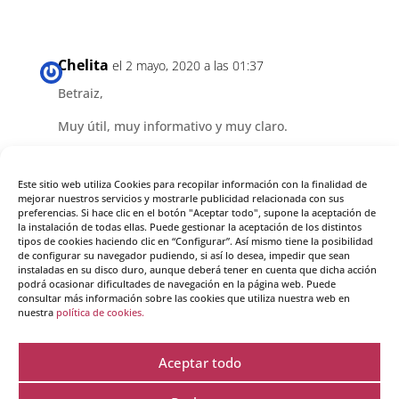
Chelita
el 2 mayo, 2020 a las 01:37
Betraiz,
Muy útil, muy informativo y muy claro.
Gracias,
Este sitio web utiliza Cookies para recopilar información con la finalidad de
mejorar nuestros servicios y mostrarle publicidad relacionada con sus
Responder
preferencias. Si hace clic en el botón "Aceptar todo", supone la aceptación de
la instalación de todas ellas. Puede gestionar la aceptación de los distintos
tipos de cookies haciendo clic en “Configurar”. Así mismo tiene la posibilidad
de configurar su navegador pudiendo, si así lo desea, impedir que sean
instaladas en su disco duro, aunque deberá tener en cuenta que dicha acción
podrá ocasionar dificultades de navegación en la página web. Puede
Graciela
el 3 mayo, 2020 a las 23:24
consultar más información sobre las cookies que utiliza nuestra web en
nuestra
política de cookies.
«Perdonar es poner un prisionero en libertad
y darte cuenta de que el prisionero eres tú.»
Preciosa frase. Al perdonar te quitas tal peso
Aceptar todo
de encima, que te sientes ligero y libre.