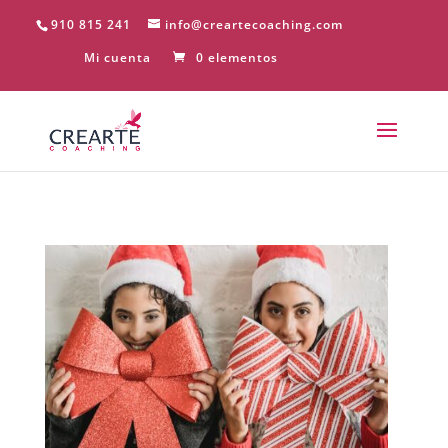
910 815 241
info@creartecoaching.com
Mi cuenta
0 elementos