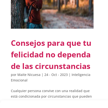
Consejos para que tu
felicidad no dependa
de las circunstancias
por
Maite Nicuesa
|
24 - Oct - 2023
|
Inteligencia
Emocional
Cualquier persona convive con una realidad que
está condicionada por circunstancias que pueden
ser más o menos propicias para la felicidad. En
muchas ocasiones, existen numerosos