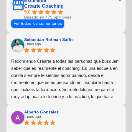
Excelente
Crearte Coaching
5.0
Basado en 475 opiniones
Ver todos los comentarios
Sebastián Rotman Saffie
1 mes ago
Recomiendo Crearte a todas las personas que busquen
saber qué es realmente el coaching. Es una escuela en
donde siempre te sientes acompañado, desde el
momento en que estás pensando en inscribirte hasta
que finalizas la formación. Su metodología me parece
muy adaptada a lo teórico y a lo práctico, lo que hace
que la experiencia de aprendizaje sea muy dinámica.
¡Para mí fue una excelente experiencia!
Alberto Gonzalez
1 mes ago