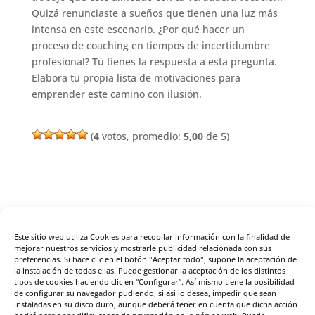
Quizá renunciaste a sueños que tienen una luz más
intensa en este escenario. ¿Por qué hacer un
proceso de coaching en tiempos de incertidumbre
profesional? Tú tienes la respuesta a esta pregunta.
Elabora tu propia lista de motivaciones para
emprender este camino con ilusión.
(
4
votos, promedio:
5,00
de 5)
Enviar comentario
Este sitio web utiliza Cookies para recopilar información con la finalidad de
Tu dirección de correo electrónico no será publicada.
mejorar nuestros servicios y mostrarle publicidad relacionada con sus
Los campos obligatorios están marcados con
*
preferencias. Si hace clic en el botón "Aceptar todo", supone la aceptación de
la instalación de todas ellas. Puede gestionar la aceptación de los distintos
tipos de cookies haciendo clic en “Configurar”. Así mismo tiene la posibilidad
de configurar su navegador pudiendo, si así lo desea, impedir que sean
instaladas en su disco duro, aunque deberá tener en cuenta que dicha acción