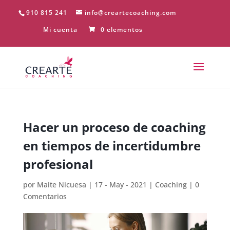
910 815 241
info@creartecoaching.com
Mi cuenta
0 elementos
Hacer un proceso de coaching
en tiempos de incertidumbre
profesional
por
Maite Nicuesa
|
17 - May - 2021
|
Coaching
|
0
Comentarios