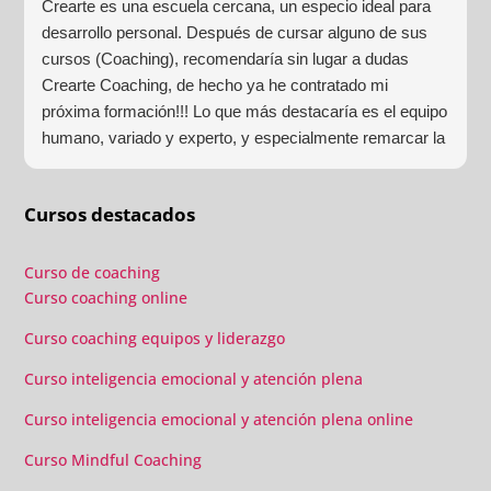
Crearte es una escuela cercana, un especio ideal para
desarrollo personal. Después de cursar alguno de sus
cursos (Coaching), recomendaría sin lugar a dudas
Crearte Coaching, de hecho ya he contratado mi
próxima formación!!! Lo que más destacaría es el equipo
humano, variado y experto, y especialmente remarcar la
estructura (para mí fundamental) del material visual y
escrito como las clases presenciales. Por ultimo, el valor
Cursos destacados
añadido con multitud de formaciones, seminarios y
material extra totalmente gratuito para los alumnos y el
gran liderazgo de Beatriz Ricondo!!!
Curso de coaching
Curso coaching online
Curso coaching equipos y liderazgo
Curso inteligencia emocional y atención plena
Curso inteligencia emocional y atención plena online
Curso Mindful Coaching