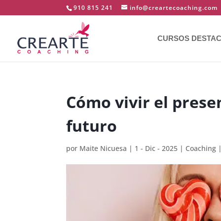
910 815 241
info@creartecoaching.com
CURSOS DESTA
Cómo vivir el prese
futuro
por
Maite Nicuesa
|
1 - Dic - 2025
|
Coaching