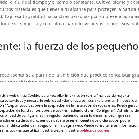
ida, el fluir del tiempo y el cambio constante. Cultiva, siente y ex
ecursos materiales que tienes a tu alcance para proteger la natural
ad. Expresa tu gratitud hacia otras personas por su presencia, su a
raleza, sin prisa y con calma, para desvelar sus colores, sus mat
ente: la fuerza de los pequeño
parece asentarse a partir de la ambición que produce conquistar gr
equeños objetivos no solo ayudan a vivir el presente, sino que son
ay espacio para los proyectos importantes que requieren altas dos
e sitio web utiliza Cookies para recopilar información con la finalidad de mejorar
o, como el tiempo y la energía no son ilimitados, conviene acotar y
stros servicios y mostrarle publicidad relacionada con sus preferencias. Si hace clic en
logros más sencillos.
ón "Aceptar todo", supone la aceptación de la instalación de todas ellas. Puede gestio
aceptación de los distintos tipos de cookies haciendo clic en “Configurar”. Así mismo ti
ializa incluso antes de percib
posibilidad de configurar su navegador pudiendo, si así lo desea, impedir que sean
taladas en su disco duro, aunque deberá tener en cuenta que dicha acción podrá
sionar dificultades de navegación en la página web. Puede consultar más información
re las cookies que utiliza nuestra web en nuestra
política de cookies.