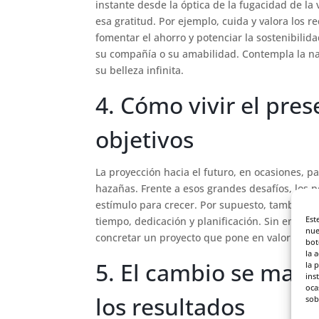
instante desde la óptica de la fugacidad de la v
esa gratitud. Por ejemplo, cuida y valora los r
fomentar el ahorro y potenciar la sostenibilid
su compañía o su amabilidad. Contempla la natu
su belleza infinita.
4. Cómo vivir el pres
objetivos
La proyección hacia el futuro, en ocasiones, 
hazañas. Frente a esos grandes desafíos, los p
estímulo para crecer. Por supuesto, también h
Est
tiempo, dedicación y planificación. Sin embarg
nue
concretar un proyecto que pone en valor otros 
bot
la 
5. El cambio se mater
la 
ins
oca
los resultados
sob