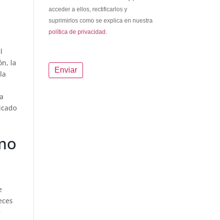
acceder a ellos, rectificarlos y
suprimirlos como se explica en nuestra
política de privacidad.
l
ón, la
la
na
ficado
omo
e
eces
e