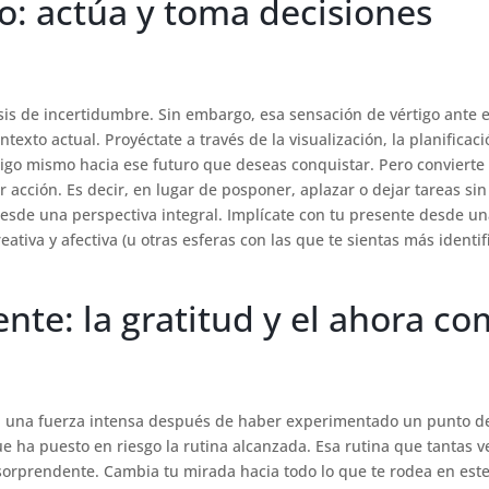
rto: actúa y toma decisiones
sis de incertidumbre. Sin embargo, esa sensación de vértigo ante e
exto actual. Proyéctate a través de la visualización, la planificaci
igo mismo hacia ese futuro que deseas conquistar. Pero convierte 
acción. Es decir, en lugar de posponer, aplazar o dejar tareas sin
desde una perspectiva integral. Implícate con tu presente desde u
creativa y afectiva (u otras esferas con las que te sientas más identi
ente: la gratitud y el ahora c
con una fuerza intensa después de haber experimentado un punto d
e ha puesto en riesgo la rutina alcanzada. Esa rutina que tantas v
orprendente. Cambia tu mirada hacia todo lo que te rodea en est