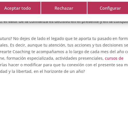
Aceptar todo
Rechazar
Configurar
del presente, puedes impacientarte cuando no percibes resultados 
 El cambio sí se materializa y genera nuevas oportunidades que pu
o, el valor de la confianza es decisivo en el presente y en la conqui
 futuro? No dejes de lado el legado que te aporta tu pasado en for
ales. Es decir, aunque tu atención, tus acciones y tus decisiones s
 Crearte Coaching te acompañamos a lo largo de cada mes del año 
ne, formación especializada, actividades presenciales,
cursos de
rías hacer o modificar para que tu conexión con el presente sea 
dad y la libertad, en el horizonte de un año?