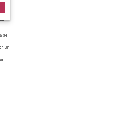
ante
eden
sta
ma de
e
con un
más