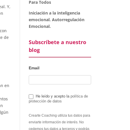
Para Todos
al. Y,
Iniciación a la inteligencia
en
emocional. Autorregulación
Emocional.
 con
te de
Subscríbete a nuestro
blog
Email
an en
He leído y acepto la
política de
ntos
protección de datos
án
algún
Crearte Coaching utiliza tus datos para
enviarte información de interés. No
cedemos tus datos a terceros y podrás