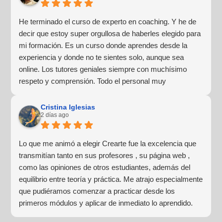
He terminado el curso de experto en coaching. Y he de
decir que estoy super orgullosa de haberles elegido para
mi formación. Es un curso donde aprendes desde la
experiencia y donde no te sientes solo, aunque sea
online. Los tutores geniales siempre con muchísimo
respeto y comprensión. Todo el personal muy
profesional y lo más importante para mí, muy humano y
cercano. Haré más formaciones con ellos sin duda
Cristina Iglesias
2 días ago
alguna.
Lo que me animó a elegir Crearte fue la excelencia que
transmitían tanto en sus profesores , su página web ,
como las opiniones de otros estudiantes, además del
equilibrio entre teoría y práctica. Me atrajo especialmente
que pudiéramos comenzar a practicar desde los
primeros módulos y aplicar de inmediato lo aprendido.
Las prácticas grupales, los laboratorios y las sesiones