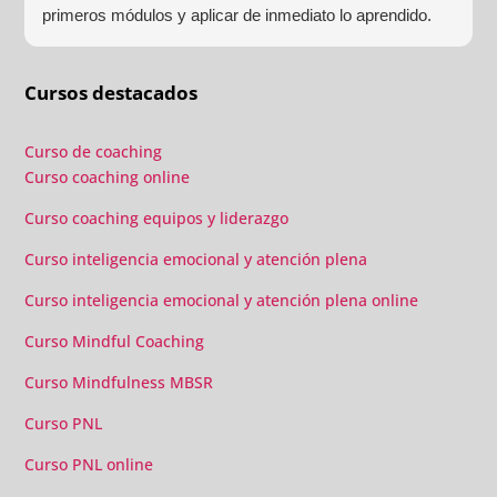
primeros módulos y aplicar de inmediato lo aprendido.
Las prácticas grupales, los laboratorios y las sesiones
individuales confirmaron que había tomado la decisión
Cursos destacados
correcta.
Curso de coaching
Curso coaching online
Curso coaching equipos y liderazgo
Curso inteligencia emocional y atención plena
Curso inteligencia emocional y atención plena online
Curso Mindful Coaching
Curso Mindfulness MBSR
Curso PNL
Curso PNL online