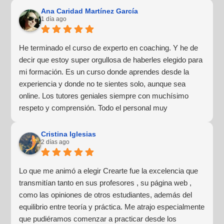
Ana Caridad Martínez García
1 día ago
He terminado el curso de experto en coaching. Y he de
decir que estoy super orgullosa de haberles elegido para
mi formación. Es un curso donde aprendes desde la
experiencia y donde no te sientes solo, aunque sea
online. Los tutores geniales siempre con muchísimo
respeto y comprensión. Todo el personal muy
profesional y lo más importante para mí, muy humano y
cercano. Haré más formaciones con ellos sin duda
Cristina Iglesias
2 días ago
alguna.
Lo que me animó a elegir Crearte fue la excelencia que
transmitían tanto en sus profesores , su página web ,
como las opiniones de otros estudiantes, además del
equilibrio entre teoría y práctica. Me atrajo especialmente
que pudiéramos comenzar a practicar desde los