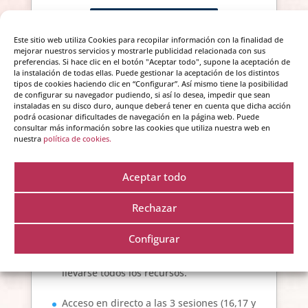
Comprar ahora
Este sitio web utiliza Cookies para recopilar información con la finalidad de
mejorar nuestros servicios y mostrarle publicidad relacionada con sus
preferencias. Si hace clic en el botón "Aceptar todo", supone la aceptación de
la instalación de todas ellas. Puede gestionar la aceptación de los distintos
tipos de cookies haciendo clic en “Configurar”. Así mismo tiene la posibilidad
de configurar su navegador pudiendo, si así lo desea, impedir que sean
Acceso VIP
instaladas en su disco duro, aunque deberá tener en cuenta que dicha acción
podrá ocasionar dificultades de navegación en la página web. Puede
La Trans-formación de Crearte
consultar más información sobre las cookies que utiliza nuestra web en
nuestra
política de cookies.
297 €
Aceptar todo
Rechazar
Configurar
Para quienes quieren vivir la experiencia
completa y transformadora de Crearte y
llevarse todos los recursos.
Acceso en directo a las 3 sesiones (16,17 y