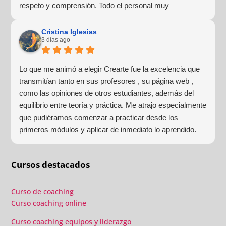
respeto y comprensión. Todo el personal muy
profesional y lo más importante para mí, muy humano y
cercano. Haré más formaciones con ellos sin duda
Cristina Iglesias
3 días ago
alguna.
Lo que me animó a elegir Crearte fue la excelencia que
transmitían tanto en sus profesores , su página web ,
como las opiniones de otros estudiantes, además del
equilibrio entre teoría y práctica. Me atrajo especialmente
que pudiéramos comenzar a practicar desde los
primeros módulos y aplicar de inmediato lo aprendido.
Las prácticas grupales, los laboratorios y las sesiones
individuales confirmaron que había tomado la decisión
Cursos destacados
correcta.
Curso de coaching
Curso coaching online
Curso coaching equipos y liderazgo