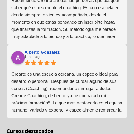
Recomiendo Crearte a todas las personas que busquen
saber qué es realmente el coaching. Es una escuela en
donde siempre te sientes acompañado, desde el
momento en que estás pensando en inscribirte hasta
que finalizas la formación. Su metodología me parece
muy adaptada a lo teórico y a lo práctico, lo que hace
que la experiencia de aprendizaje sea muy dinámica.
¡Para mí fue una excelente experiencia!
Alberto Gonzalez
1 mes ago
Crearte es una escuela cercana, un especio ideal para
desarrollo personal. Después de cursar alguno de sus
cursos (Coaching), recomendaría sin lugar a dudas
Crearte Coaching, de hecho ya he contratado mi
próxima formación!!! Lo que más destacaría es el equipo
humano, variado y experto, y especialmente remarcar la
estructura (para mí fundamental) del material visual y
escrito como las clases presenciales. Por ultimo, el valor
Cursos destacados
añadido con multitud de formaciones, seminarios y