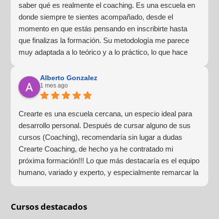
saber qué es realmente el coaching. Es una escuela en
donde siempre te sientes acompañado, desde el
momento en que estás pensando en inscribirte hasta
que finalizas la formación. Su metodología me parece
muy adaptada a lo teórico y a lo práctico, lo que hace
que la experiencia de aprendizaje sea muy dinámica.
¡Para mí fue una excelente experiencia!
Alberto Gonzalez
1 mes ago
Crearte es una escuela cercana, un especio ideal para
desarrollo personal. Después de cursar alguno de sus
cursos (Coaching), recomendaría sin lugar a dudas
Crearte Coaching, de hecho ya he contratado mi
próxima formación!!! Lo que más destacaría es el equipo
humano, variado y experto, y especialmente remarcar la
estructura (para mí fundamental) del material visual y
escrito como las clases presenciales. Por ultimo, el valor
Cursos destacados
añadido con multitud de formaciones, seminarios y