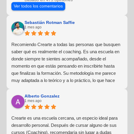
Ver todos los comentarios
Sebastián Rotman Saffie
1 mes ago
Recomiendo Crearte a todas las personas que busquen
saber qué es realmente el coaching. Es una escuela en
donde siempre te sientes acompañado, desde el
momento en que estás pensando en inscribirte hasta
que finalizas la formación. Su metodología me parece
muy adaptada a lo teórico y a lo práctico, lo que hace
que la experiencia de aprendizaje sea muy dinámica.
¡Para mí fue una excelente experiencia!
Alberto Gonzalez
1 mes ago
Crearte es una escuela cercana, un especio ideal para
desarrollo personal. Después de cursar alguno de sus
cursos (Coaching), recomendaría sin lugar a dudas