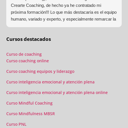
Crearte Coaching, de hecho ya he contratado mi
próxima formación!!! Lo que más destacaría es el equipo
humano, variado y experto, y especialmente remarcar la
estructura (para mí fundamental) del material visual y
escrito como las clases presenciales. Por ultimo, el valor
Cursos destacados
añadido con multitud de formaciones, seminarios y
material extra totalmente gratuito para los alumnos y el
gran liderazgo de Beatriz Ricondo!!!
Curso de coaching
Curso coaching online
Curso coaching equipos y liderazgo
Curso inteligencia emocional y atención plena
Curso inteligencia emocional y atención plena online
Curso Mindful Coaching
Curso Mindfulness MBSR
Curso PNL