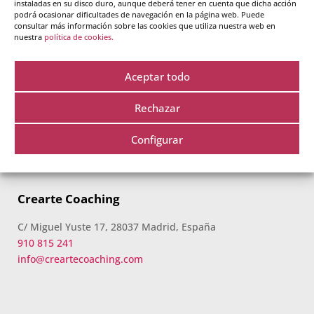
instaladas en su disco duro, aunque deberá tener en cuenta que dicha acción
podrá ocasionar dificultades de navegación en la página web. Puede
consultar más información sobre las cookies que utiliza nuestra web en
nuestra
política de cookies.
Crearte es tu escuela de formación de Coaching,
Practitioner PNL, Inteligencia Emocional y mucho más. Te
Aceptar todo
ofrecemos formación personalizada y de alta calidad, en
grupos reducidos y con seguimiento individual, tanto
Rechazar
presencial como online, durante todos nuestros cursos.
Configurar
Descubre
QUIENES SOMOS
.
Crearte Coaching
C/ Miguel Yuste 17, 28037 Madrid, España
910 815 241
info@creartecoaching.com