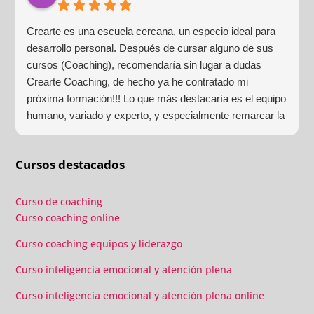
Crearte es una escuela cercana, un especio ideal para
desarrollo personal. Después de cursar alguno de sus
cursos (Coaching), recomendaría sin lugar a dudas
Crearte Coaching, de hecho ya he contratado mi
próxima formación!!! Lo que más destacaría es el equipo
humano, variado y experto, y especialmente remarcar la
estructura (para mí fundamental) del material visual y
escrito como las clases presenciales. Por ultimo, el valor
Cursos destacados
añadido con multitud de formaciones, seminarios y
material extra totalmente gratuito para los alumnos y el
gran liderazgo de Beatriz Ricondo!!!
Curso de coaching
Curso coaching online
Curso coaching equipos y liderazgo
Curso inteligencia emocional y atención plena
Curso inteligencia emocional y atención plena online