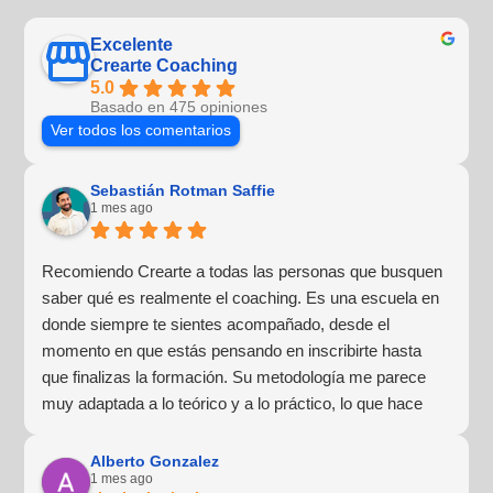
Excelente
Crearte Coaching
5.0
Basado en 475 opiniones
Ver todos los comentarios
Sebastián Rotman Saffie
1 mes ago
Recomiendo Crearte a todas las personas que busquen
saber qué es realmente el coaching. Es una escuela en
donde siempre te sientes acompañado, desde el
momento en que estás pensando en inscribirte hasta
que finalizas la formación. Su metodología me parece
muy adaptada a lo teórico y a lo práctico, lo que hace
que la experiencia de aprendizaje sea muy dinámica.
¡Para mí fue una excelente experiencia!
Alberto Gonzalez
1 mes ago