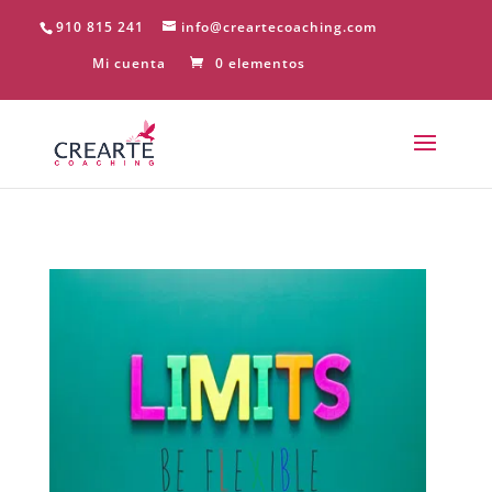
910 815 241
info@creartecoaching.com
Mi cuenta
0 elementos