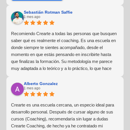
Sebastián Rotman Saffie
1 mes ago
Recomiendo Crearte a todas las personas que busquen
saber qué es realmente el coaching. Es una escuela en
donde siempre te sientes acompañado, desde el
momento en que estás pensando en inscribirte hasta
que finalizas la formación. Su metodología me parece
muy adaptada a lo teórico y a lo práctico, lo que hace
que la experiencia de aprendizaje sea muy dinámica.
¡Para mí fue una excelente experiencia!
Alberto Gonzalez
1 mes ago
Crearte es una escuela cercana, un especio ideal para
desarrollo personal. Después de cursar alguno de sus
cursos (Coaching), recomendaría sin lugar a dudas
Crearte Coaching, de hecho ya he contratado mi