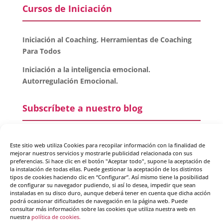
Cursos de Iniciación
Iniciación al Coaching. Herramientas de Coaching
Para Todos
Iniciación a la inteligencia emocional.
Autorregulación Emocional.
Subscríbete a nuestro blog
Email
Este sitio web utiliza Cookies para recopilar información con la finalidad de
mejorar nuestros servicios y mostrarle publicidad relacionada con sus
preferencias. Si hace clic en el botón "Aceptar todo", supone la aceptación de
la instalación de todas ellas. Puede gestionar la aceptación de los distintos
tipos de cookies haciendo clic en “Configurar”. Así mismo tiene la posibilidad
de configurar su navegador pudiendo, si así lo desea, impedir que sean
He leído y acepto la
política de protección de datos
instaladas en su disco duro, aunque deberá tener en cuenta que dicha acción
podrá ocasionar dificultades de navegación en la página web. Puede
consultar más información sobre las cookies que utiliza nuestra web en
Crearte Coaching utiliza tus datos para enviarte información de
nuestra
política de cookies.