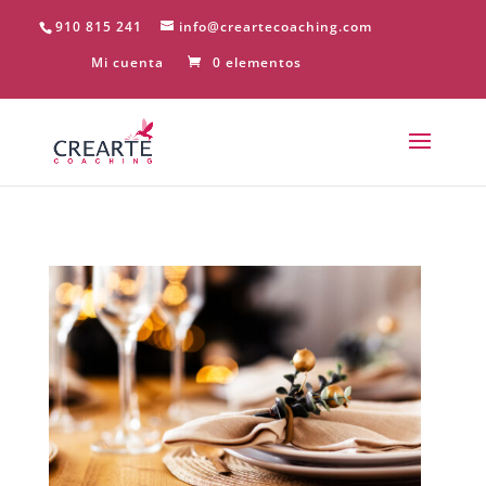
910 815 241
info@creartecoaching.com
Mi cuenta
0 elementos