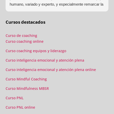
humano, variado y experto, y especialmente remarcar la
estructura (para mí fundamental) del material visual y
escrito como las clases presenciales. Por ultimo, el valor
Cursos destacados
añadido con multitud de formaciones, seminarios y
material extra totalmente gratuito para los alumnos y el
gran liderazgo de Beatriz Ricondo!!!
Curso de coaching
Curso coaching online
Curso coaching equipos y liderazgo
Curso inteligencia emocional y atención plena
Curso inteligencia emocional y atención plena online
Curso Mindful Coaching
Curso Mindfulness MBSR
Curso PNL
Curso PNL online