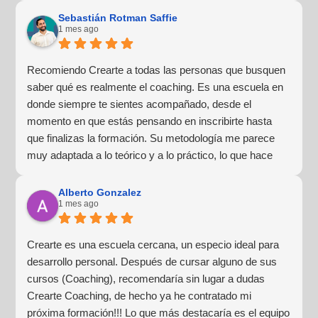
Sebastián Rotman Saffie
1 mes ago
Recomiendo Crearte a todas las personas que busquen
saber qué es realmente el coaching. Es una escuela en
donde siempre te sientes acompañado, desde el
momento en que estás pensando en inscribirte hasta
que finalizas la formación. Su metodología me parece
muy adaptada a lo teórico y a lo práctico, lo que hace
que la experiencia de aprendizaje sea muy dinámica.
¡Para mí fue una excelente experiencia!
Alberto Gonzalez
1 mes ago
Crearte es una escuela cercana, un especio ideal para
desarrollo personal. Después de cursar alguno de sus
cursos (Coaching), recomendaría sin lugar a dudas
Crearte Coaching, de hecho ya he contratado mi
próxima formación!!! Lo que más destacaría es el equipo