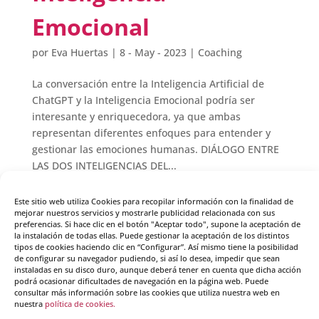
Emocional
por
Eva Huertas
|
8 - May - 2023
|
Coaching
La conversación entre la Inteligencia Artificial de
ChatGPT y la Inteligencia Emocional podría ser
interesante y enriquecedora, ya que ambas
representan diferentes enfoques para entender y
gestionar las emociones humanas. DIÁLOGO ENTRE
LAS DOS INTELIGENCIAS DEL...
Este sitio web utiliza Cookies para recopilar información con la finalidad de
mejorar nuestros servicios y mostrarle publicidad relacionada con sus
Página 1 de 2
1
2
»
preferencias. Si hace clic en el botón "Aceptar todo", supone la aceptación de
la instalación de todas ellas. Puede gestionar la aceptación de los distintos
tipos de cookies haciendo clic en “Configurar”. Así mismo tiene la posibilidad
Cursos destacados
de configurar su navegador pudiendo, si así lo desea, impedir que sean
instaladas en su disco duro, aunque deberá tener en cuenta que dicha acción
podrá ocasionar dificultades de navegación en la página web. Puede
consultar más información sobre las cookies que utiliza nuestra web en
nuestra
Curso coaching
política de cookies.