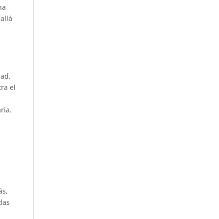
na
allá
dad.
ra el
ria.
ás,
adas