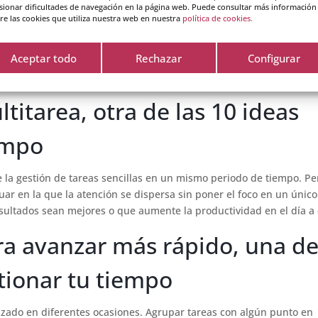
sionar dificultades de navegación en la página web. Puede consultar más información
ados y la productividad. Disfrutar del descanso durante el fin de
re las cookies que utiliza nuestra web en nuestra
política de cookies.
a a retomar las tareas de cada día con más ilusión, claridad y ene
rada en el plano profesional, incluso durante el fin de semana, el
Aceptar todo
Rechazar
Configurar
el lunes. La falta de desconexión produce cansancio, frustración y
titarea, otra de las 10 ideas
empo
 la gestión de tareas sencillas en un mismo periodo de tiempo. Pe
ar en la que la atención se dispersa sin poner el foco en un único
sultados sean mejores o que aumente la productividad en el día a 
ra avanzar más rápido, una d
stionar tu tiempo
izado en diferentes ocasiones. Agrupar tareas con algún punto en