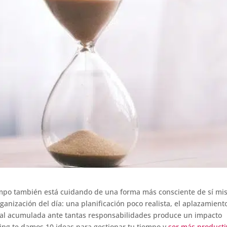
empo también está cuidando de una forma más consciente de sí mi
ganización del día: una planificación poco realista, el aplazamient
ntal acumulada ante tantas responsabilidades produce un impacto
hing te damos 10 ideas para gestionar tu tiempo y
ser más producti