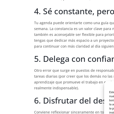
4. Sé constante, per
Tu agenda puede orientarte como una guía que
semana. La constancia es un valor clave para 
también es aconsejable ser flexible para priori
tengas que dedicar más espacio a un proyecto
para continuar con más claridad al día siguien
5. Delega con confia
Otro error que surge en puestos de responsabil
tareas diarias (por creer que los demás no las
aprendizaje que promueve el trabajo en equip
realmente indispensable).
Est
nue
6. Disfrutar del desc
bot
la 
la 
Conviene reflexionar sinceramente en torno a
ins