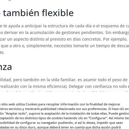
o también flexible
 te ayuda a anticipar la estructura de cada día o el esquema de 
no derivar en la acumulación de gestiones pendientes. Sin embarg
zar un aspecto distinto al previsto en días concretos. Por ejemplo,
 que a otro o, simplemente, necesites tomarte un tiempo de desc
te.
nza
idad, pero también en la vida familiar, es asumir todo el peso de 
 realizarán con la misma eficiencia). Delegar con confianza no solo
o o la colaboración, también es un acto de humildad (porque nadi
e sitio web utiliza Cookies para recopilar información con la finalidad de mejorar
stros servicios y mostrarle publicidad relacionada con sus preferencias. Si hace clic en
anso
ón "Aceptar todo", supone la aceptación de la instalación de todas ellas. Puede gestio
aceptación de los distintos tipos de cookies haciendo clic en “Configurar”. Así mismo ti
posibilidad de configurar su navegador pudiendo, si así lo desea, impedir que sean
l impacto que producen aquellos periodos que parecen girar
taladas en su disco duro, aunque deberá tener en cuenta que dicha acción podrá