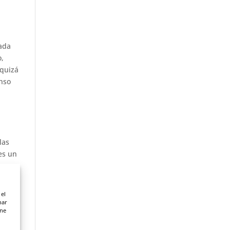
cada
o,
 quizá
anso
las
 es un
e es
 el
nar
ene