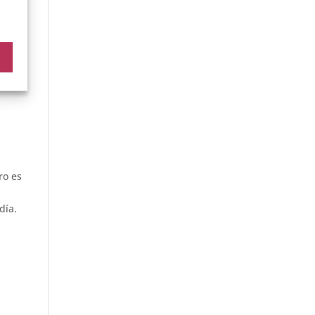
rgía.
ro es
día.
e