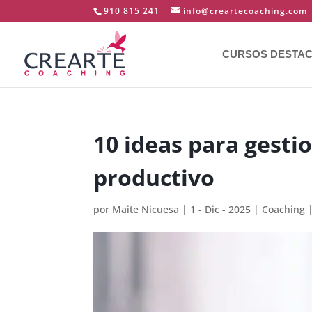
910 815 241
info@creartecoaching.com
CURSOS DESTA
10 ideas para gesti
productivo
por
Maite Nicuesa
|
1 - Dic - 2025
|
Coaching