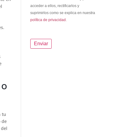
el
acceder a ellos, rectificarlos y
,
suprimirlos como se explica en nuestra
política de privacidad.
es.
s
e
 o
 tu
o de
 del