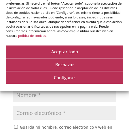
preferencias. Si hace clic en el botón "Aceptar todo", supone la aceptación de
la instalación de todas ellas. Puede gestionar la aceptación de los distintos
Enviar comentario
tipos de cookies haciendo clic en “Configurar”. Así mismo tiene la posibilidad
de configurar su navegador pudiendo, si así lo desea, impedir que sean
Tu dirección de correo electrónico no será publicada.
instaladas en su disco duro, aunque deberá tener en cuenta que dicha acción
podrá ocasionar dificultades de navegación en la página web. Puede
Los campos obligatorios están marcados con
*
consultar más información sobre las cookies que utiliza nuestra web en
nuestra
política de cookies.
Aceptar todo
Rechazar
Configurar
Guarda mi nombre, correo electrónico y web en