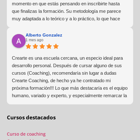
momento en que estás pensando en inscribirte hasta
que finalizas la formación. Su metodología me parece
muy adaptada a lo teórico y a lo práctico, lo que hace
que la experiencia de aprendizaje sea muy dinámica.
¡Para mí fue una excelente experiencia!
Alberto Gonzalez
1 mes ago
Crearte es una escuela cercana, un especio ideal para
desarrollo personal. Después de cursar alguno de sus
cursos (Coaching), recomendaría sin lugar a dudas
Crearte Coaching, de hecho ya he contratado mi
próxima formación!!! Lo que más destacaría es el equipo
humano, variado y experto, y especialmente remarcar la
estructura (para mí fundamental) del material visual y
escrito como las clases presenciales. Por ultimo, el valor
Cursos destacados
añadido con multitud de formaciones, seminarios y
material extra totalmente gratuito para los alumnos y el
gran liderazgo de Beatriz Ricondo!!!
Curso de coaching