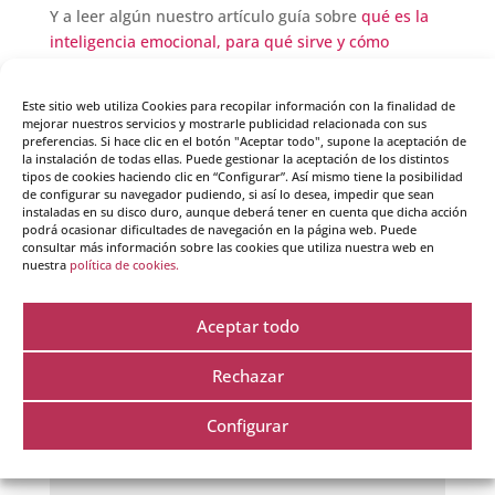
Y a leer algún nuestro artículo guía sobre
qué es la
inteligencia emocional, para qué sirve y cómo
funciona
.
Este sitio web utiliza Cookies para recopilar información con la finalidad de
mejorar nuestros servicios y mostrarle publicidad relacionada con sus
preferencias. Si hace clic en el botón "Aceptar todo", supone la aceptación de
la instalación de todas ellas. Puede gestionar la aceptación de los distintos
(
4
votos, promedio:
4,50
de 5)
tipos de cookies haciendo clic en “Configurar”. Así mismo tiene la posibilidad
de configurar su navegador pudiendo, si así lo desea, impedir que sean
instaladas en su disco duro, aunque deberá tener en cuenta que dicha acción
podrá ocasionar dificultades de navegación en la página web. Puede
consultar más información sobre las cookies que utiliza nuestra web en
nuestra
política de cookies.
Enviar comentario
Aceptar todo
Tu dirección de correo electrónico no será publicada.
Los campos obligatorios están marcados con
*
Rechazar
Configurar