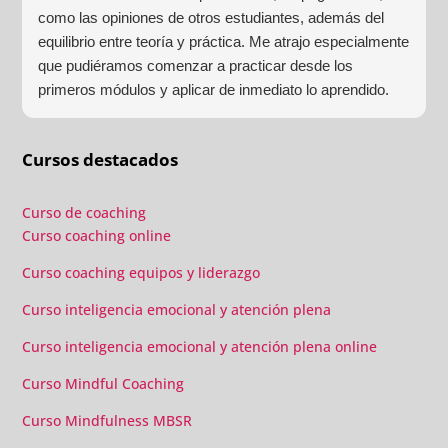
como las opiniones de otros estudiantes, además del
equilibrio entre teoría y práctica. Me atrajo especialmente
que pudiéramos comenzar a practicar desde los
primeros módulos y aplicar de inmediato lo aprendido.
Las prácticas grupales, los laboratorios y las sesiones
individuales confirmaron que había tomado la decisión
Cursos destacados
correcta.
Curso de coaching
Curso coaching online
Curso coaching equipos y liderazgo
Curso inteligencia emocional y atención plena
Curso inteligencia emocional y atención plena online
Curso Mindful Coaching
Curso Mindfulness MBSR