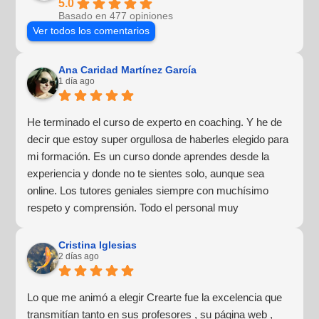
5.0
Basado en 477 opiniones
Ver todos los comentarios
Ana Caridad Martínez García
1 día ago
He terminado el curso de experto en coaching. Y he de
decir que estoy super orgullosa de haberles elegido para
mi formación. Es un curso donde aprendes desde la
experiencia y donde no te sientes solo, aunque sea
online. Los tutores geniales siempre con muchísimo
respeto y comprensión. Todo el personal muy
profesional y lo más importante para mí, muy humano y
cercano. Haré más formaciones con ellos sin duda
Cristina Iglesias
2 días ago
alguna.
Lo que me animó a elegir Crearte fue la excelencia que
transmitían tanto en sus profesores , su página web ,