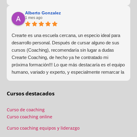
que la experiencia de aprendizaje sea muy dinámica.
¡Para mí fue una excelente experiencia!
Alberto Gonzalez
1 mes ago
Crearte es una escuela cercana, un especio ideal para
desarrollo personal. Después de cursar alguno de sus
cursos (Coaching), recomendaría sin lugar a dudas
Crearte Coaching, de hecho ya he contratado mi
próxima formación!!! Lo que más destacaría es el equipo
humano, variado y experto, y especialmente remarcar la
estructura (para mí fundamental) del material visual y
escrito como las clases presenciales. Por ultimo, el valor
Cursos destacados
añadido con multitud de formaciones, seminarios y
material extra totalmente gratuito para los alumnos y el
gran liderazgo de Beatriz Ricondo!!!
Curso de coaching
Curso coaching online
Curso coaching equipos y liderazgo