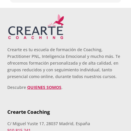
remarcar la estructura (para mí fundamental) del
material visual y escrito como las clases
presenciales. Por ultimo, el valor añadido con
multitud de formaciones, seminarios y material extra
totalmente gratuito para los alumnos y el gran
liderazgo de Beatriz Ricondo!!!
Crearte es tu escuela de formación de Coaching,
Practitioner PNL, Inteligencia Emocional y mucho más. Te
ofrecemos formación personalizada y de alta calidad, en
grupos reducidos y con seguimiento individual, tanto
presencial como online, durante todos nuestros cursos.
Descubre
QUIENES SOMOS
.
Crearte Coaching
C/ Miguel Yuste 17, 28037 Madrid, España
910 815 241