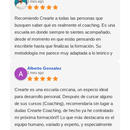
1 mes ago
Recomiendo Crearte a todas las personas que
busquen saber qué es realmente el coaching. Es una
escuela en donde siempre te sientes acompañado,
desde el momento en que estás pensando en
inscribirte hasta que finalizas la formación. Su
metodología me parece muy adaptada a lo teórico y
a lo práctico, lo que hace que la experiencia de
aprendizaje sea muy dinámica. ¡Para mí fue una
Alberto Gonzalez
1 mes ago
excelente experiencia!
Crearte es una escuela cercana, un especio ideal
para desarrollo personal. Después de cursar alguno
de sus cursos (Coaching), recomendaría sin lugar a
dudas Crearte Coaching, de hecho ya he contratado
mi próxima formación!!! Lo que más destacaría es el
equipo humano, variado y experto, y especialmente