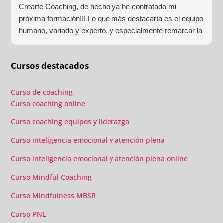
Crearte Coaching, de hecho ya he contratado mi
próxima formación!!! Lo que más destacaría es el equipo
humano, variado y experto, y especialmente remarcar la
estructura (para mí fundamental) del material visual y
escrito como las clases presenciales. Por ultimo, el valor
Cursos destacados
añadido con multitud de formaciones, seminarios y
material extra totalmente gratuito para los alumnos y el
gran liderazgo de Beatriz Ricondo!!!
Curso de coaching
Curso coaching online
Curso coaching equipos y liderazgo
Curso inteligencia emocional y atención plena
Curso inteligencia emocional y atención plena online
Curso Mindful Coaching
Curso Mindfulness MBSR
Curso PNL