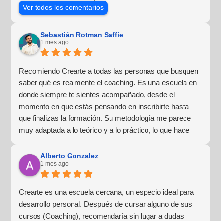
Ver todos los comentarios
Sebastián Rotman Saffie
1 mes ago
Recomiendo Crearte a todas las personas que busquen
saber qué es realmente el coaching. Es una escuela en
donde siempre te sientes acompañado, desde el
momento en que estás pensando en inscribirte hasta
que finalizas la formación. Su metodología me parece
muy adaptada a lo teórico y a lo práctico, lo que hace
que la experiencia de aprendizaje sea muy dinámica.
¡Para mí fue una excelente experiencia!
Alberto Gonzalez
1 mes ago
Crearte es una escuela cercana, un especio ideal para
desarrollo personal. Después de cursar alguno de sus
cursos (Coaching), recomendaría sin lugar a dudas