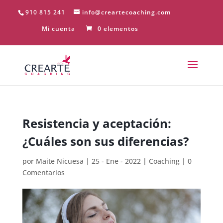
910 815 241
info@creartecoaching.com
Mi cuenta
0 elementos
Resistencia y aceptación:
¿Cuáles son sus diferencias?
por
Maite Nicuesa
|
25 - Ene - 2022
|
Coaching
|
0
Comentarios