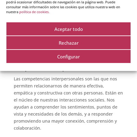
Cuando, aunque sientes miedo al fracaso, decides
podrá ocasionar dificultades de navegación en la página web. Puede
intentar algo porque estás enfocado en el
consultar más información sobre las cookies que utiliza nuestra web en
nuestra
política de cookies.
aprendizaje y el crecimiento, es porque estás
motivado. La automotivación pone el foco en el
poder que tenemos para influir directamente en el
Aceptar todo
logro de nuestros propósitos. Es un motor interno
Rechazar
que aporta razones para seguir avanzando. Alimenta
tu compromiso con la acción incluso frente a la
Configurar
adversidad.
Competencias interpersonales
Las competencias interpersonales son las que nos
permiten relacionarnos de manera efectiva,
empática y constructiva con otras personas. Están en
el núcleo de nuestras interacciones sociales. Nos
ayudan a comprender los sentimientos, puntos de
vista y necesidades de los demás, y a responder
promoviendo una mayor conexión, comprensión y
colaboración.