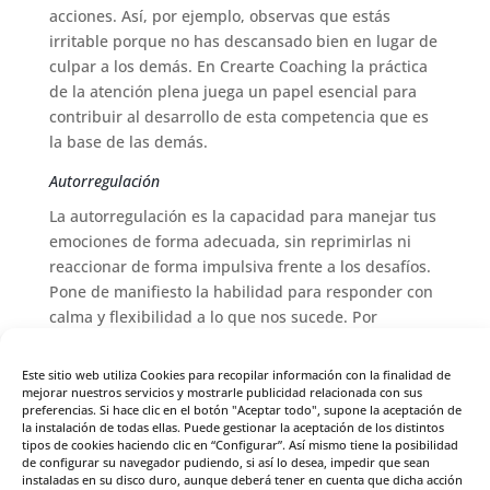
acciones. Así, por ejemplo, observas que estás
irritable porque no has descansado bien en lugar de
culpar a los demás. En Crearte Coaching la práctica
de la atención plena juega un papel esencial para
contribuir al desarrollo de esta competencia que es
la base de las demás.
Autorregulación
La autorregulación es la capacidad para manejar tus
emociones de forma adecuada, sin reprimirlas ni
reaccionar de forma impulsiva frente a los desafíos.
Pone de manifiesto la habilidad para responder con
calma y flexibilidad a lo que nos sucede. Por
ejemplo, permite ajustar el nivel de intensidad de
una emoción para que no interfiera de forma
Este sitio web utiliza Cookies para recopilar información con la finalidad de
negativa en el bienestar emocional, en la toma de
mejorar nuestros servicios y mostrarle publicidad relacionada con sus
preferencias. Si hace clic en el botón "Aceptar todo", supone la aceptación de
una decisión o en la relación con otra persona.
la instalación de todas ellas. Puede gestionar la aceptación de los distintos
tipos de cookies haciendo clic en “Configurar”. Así mismo tiene la posibilidad
Automotivación
de configurar su navegador pudiendo, si así lo desea, impedir que sean
instaladas en su disco duro, aunque deberá tener en cuenta que dicha acción