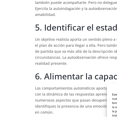
también puede acompañarte. Pero no delegues 
Ejercita la autoindagación y la autoobservaci
amabilidad.
5. Identificar el esta
Un objetivo realista aporta un sentido pleno a 
el plan de acción para llegar a ella. Pero ta
de partida que va más allá de la descripción o
circunstancias. La autoobservación ofrece res
realidad presente.
6. Alimentar la cap
Los comportamientos automáticos aportan resul
con la dinámica de las respuestas aprendidas?
Est
nue
numerosos aspectos que pasan desapercibidos 
bot
identifiques la presencia de una emoción incó
la 
la 
en común.
ins