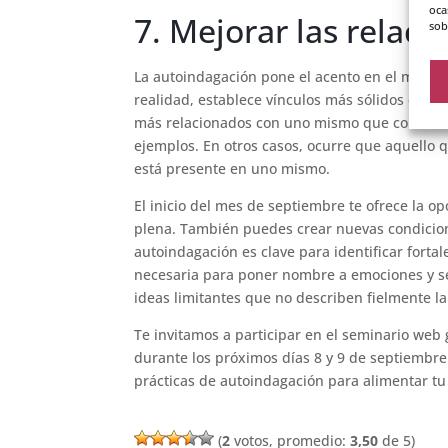
oca
7. Mejorar las relac
sob
La autoindagación pone el acento en el mundo
realidad, establece vínculos más sólidos con 
más relacionados con uno mismo que con el otr
ejemplos. En otros casos, ocurre que aquello 
está presente en uno mismo.
El inicio del mes de septiembre te ofrece la o
plena. También puedes crear nuevas condicione
autoindagación es clave para identificar fortal
necesaria para poner nombre a emociones y se
ideas limitantes que no describen fielmente la
Te invitamos a participar en el seminario web 
durante los próximos días 8 y 9 de septiembre
prácticas de autoindagación para alimentar tu
(
2
votos, promedio:
3,50
de 5)