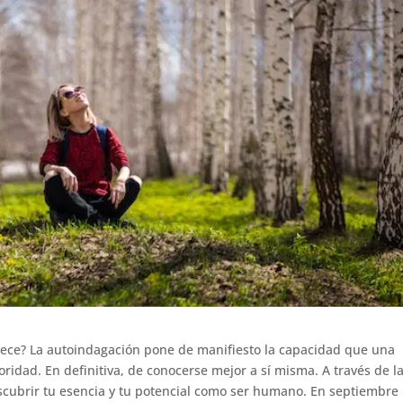
frece? La autoindagación pone de manifiesto la capacidad que una
oridad. En definitiva, de conocerse mejor a sí misma. A través de l
cubrir tu esencia y tu potencial como ser humano. En septiembre