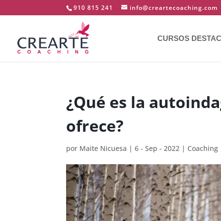
910 815 241
info@creartecoaching.com
CURSOS DESTA
¿Qué es la autoinda
ofrece?
por
Maite Nicuesa
|
6 - Sep - 2022
|
Coaching