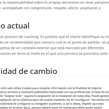
la responsabilidad sobre tu propias decisiones en otras persona
ón: acompáñate con comprensión, respeto, afecto, aceptación y
do actual
un proceso de coaching. Es positivo que el cliente identifique su m
mbién es recomendable que conozca cuál es el punto de partida. Un 
bjetiva de un contexto exterior que está marcado por diferentes
puestas en torno al modo en el que una persona se posiciona ante 
acidad de cambio
tados previsibles. ¿Pero cómo identificar otras alternativas y ro
 La autoobservación te ayuda a detenerte para reflexionar sobre
e sitio web utiliza Cookies para recopilar información con la finalidad de mejorar
stros servicios y mostrarle publicidad relacionada con sus preferencias. Si hace clic en
cuando no existe un alto grado de introspección. Por ejemplo, q
ón "Aceptar todo", supone la aceptación de la instalación de todas ellas. Puede gestio
moda en situaciones diferentes que, sin embargo, tienen algún as
aceptación de los distintos tipos de cookies haciendo clic en “Configurar”. Así mismo ti
posibilidad de configurar su navegador pudiendo, si así lo desea, impedir que sean
taladas en su disco duro, aunque deberá tener en cuenta que dicha acción podrá