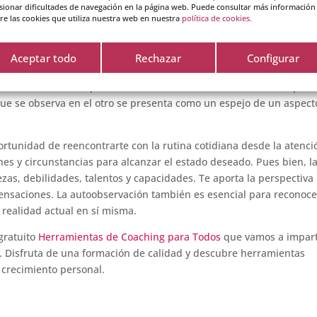
sionar dificultades de navegación en la página web. Puede consultar más información
iones personales
re las cookies que utiliza nuestra web en nuestra
política de cookies.
 interior. Pero cuando una persona es más consciente de su propi
Aceptar todo
Rechazar
Configurar
los demás. Existen relaciones que se deterioran por aspectos que e
o. El exceso de expectativas o el miedo a la soledad son dos posi
que se observa en el otro se presenta como un espejo de un aspec
portunidad de reencontrarte con la rutina cotidiana desde la atenci
s y circunstancias para alcanzar el estado deseado. Pues bien, l
ezas, debilidades, talentos y capacidades. Te aporta la perspectiva
nsaciones. La autoobservación también es esencial para reconoce
 realidad actual en sí misma.
gratuito
Herramientas de Coaching para Todos
que vamos a impart
. Disfruta de una formación de calidad y descubre herramientas
 crecimiento personal.