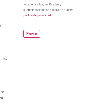
acceder a ellos, rectificarlos y
suprimirlos como se explica en nuestra
política de privacidad.
s
ello,
 se
ier
l