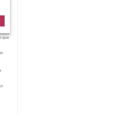
a
stán
bles
to que
ón
a
r
ir