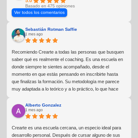
5.0
Basado en 475 opiniones
Ver todos los comentarios
Sebastián Rotman Saffie
1 mes ago
Recomiendo Crearte a todas las personas que busquen
saber qué es realmente el coaching. Es una escuela en
donde siempre te sientes acompañado, desde el
momento en que estás pensando en inscribirte hasta
que finalizas la formación. Su metodología me parece
muy adaptada a lo teórico y a lo práctico, lo que hace
que la experiencia de aprendizaje sea muy dinámica.
¡Para mí fue una excelente experiencia!
Alberto Gonzalez
1 mes ago
Crearte es una escuela cercana, un especio ideal para
desarrollo personal. Después de cursar alguno de sus