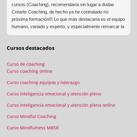
cursos (Coaching), recomendaría sin lugar a dudas
Crearte Coaching, de hecho ya he contratado mi
próxima formación!!! Lo que más destacaría es el equipo
humano, variado y experto, y especialmente remarcar la
estructura (para mí fundamental) del material visual y
escrito como las clases presenciales. Por ultimo, el valor
Cursos destacados
añadido con multitud de formaciones, seminarios y
material extra totalmente gratuito para los alumnos y el
gran liderazgo de Beatriz Ricondo!!!
Curso de coaching
Curso coaching online
Curso coaching equipos y liderazgo
Curso inteligencia emocional y atención plena
Curso inteligencia emocional y atención plena online
Curso Mindful Coaching
Curso Mindfulness MBSR