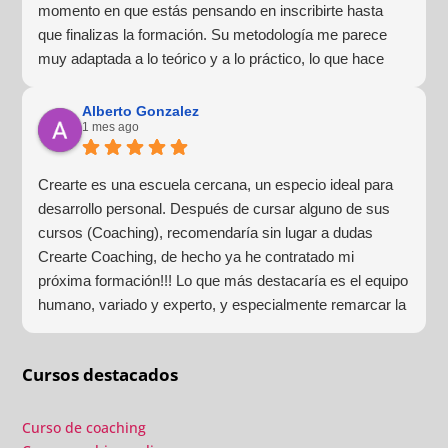
momento en que estás pensando en inscribirte hasta
que finalizas la formación. Su metodología me parece
muy adaptada a lo teórico y a lo práctico, lo que hace
que la experiencia de aprendizaje sea muy dinámica.
¡Para mí fue una excelente experiencia!
Alberto Gonzalez
1 mes ago
Crearte es una escuela cercana, un especio ideal para
desarrollo personal. Después de cursar alguno de sus
cursos (Coaching), recomendaría sin lugar a dudas
Crearte Coaching, de hecho ya he contratado mi
próxima formación!!! Lo que más destacaría es el equipo
humano, variado y experto, y especialmente remarcar la
estructura (para mí fundamental) del material visual y
escrito como las clases presenciales. Por ultimo, el valor
Cursos destacados
añadido con multitud de formaciones, seminarios y
material extra totalmente gratuito para los alumnos y el
gran liderazgo de Beatriz Ricondo!!!
Curso de coaching