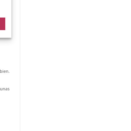
tus
 bien.
 unas