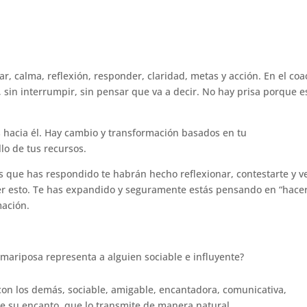
ar, calma, reflexión, responder, claridad, metas y acción. En el co
r, sin interrumpir, sin pensar que va a decir. No hay prisa porque e
s hacia él. Hay cambio y transformación basados en tu
lo de tus recursos.
as que has respondido te habrán hecho reflexionar, contestarte y v
eer esto. Te has expandido y seguramente estás pensando en “hace
mación.
 mariposa representa a alguien sociable e influyente?
 con los demás, sociable, amigable, encantadora, comunicativa,
de su encanto, que lo transmite de manera natural.