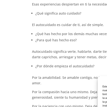
Esas experiencias despiertan en ti la necesid
¿Qué significa auto cuidado?
El autocuidado es cuidar de ti, así de simple.
¿Qué has hecho por los demás muchas vece
¿Para qué has hecho eso?
Autocuidado significa verte, hablarte, darte t
darte caprichos, arriesgar y tener metas, decir 
¿Por dónde empieza el autocuidado?
Por la amabilidad. Se amable contigo, no te cri
amor.
Est
nue
Por la compasión hacia uno mismo. Deja de eva
bot
generosidad, siente tu humanidad y piensa qu
la 
la 
ins
Por la paciencia con uno mismo. Deja de exigirt