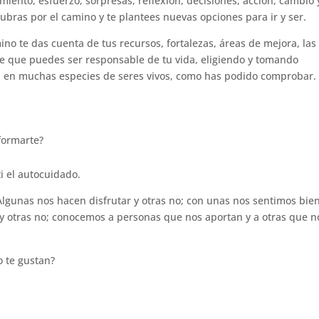
iento, esfuerzo, sorpresas, reflexión, decisiones, acción, cambio 
ubras por el camino y te plantees nuevas opciones para ir y ser.
no te das cuenta de tus recursos, fortalezas, áreas de mejora, las
 de que puedes ser responsable de tu vida, eligiendo y tomando
n en muchas especies de seres vivos, como has podido comprobar.
formarte?
i el autocuidado.
Algunas nos hacen disfrutar y otras no; con unas nos sentimos bien
 y otras no; conocemos a personas que nos aportan y a otras que n
o te gustan?