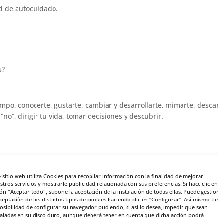
ad de autocuidado.
s?
iempo, conocerte, gustarte, cambiar y desarrollarte, mimarte, desca
“no”, dirigir tu vida, tomar decisiones y descubrir.
tiques, no juicios, no te exijas más de la cuenta. La amabilidad te 
e sitio web utiliza Cookies para recopilar información con la finalidad de mejorar
stros servicios y mostrarle publicidad relacionada con sus preferencias. Si hace clic en
luarte, etiquetarte, compararte y buscar la perfección. Acéptate 
ón "Aceptar todo", supone la aceptación de la instalación de todas ellas. Puede gestio
e todo está bien ahora. La compasión te trae paz
aceptación de los distintos tipos de cookies haciendo clic en “Configurar”. Así mismo ti
posibilidad de configurar su navegador pudiendo, si así lo desea, impedir que sean
taladas en su disco duro, aunque deberá tener en cuenta que dicha acción podrá
e, llenarte de obligaciones, intentar llegar a todo, que el logro es