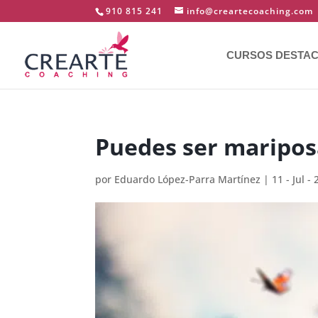
910 815 241
info@creartecoaching.com
CURSOS DESTA
Puedes ser maripos
por
Eduardo López-Parra Martínez
|
11 - Jul -