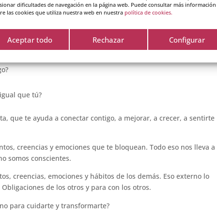
sionar dificultades de navegación en la página web. Puede consultar más información
tido, pensar que no puedes. La paciencia te trae calma.
re las cookies que utiliza nuestra web en nuestra
política de cookies.
late bien, disfruta de ti, de tus cualidades, tus éxitos, tus valores, 
cosas que te sienten bien. El disfrute te trae alegría.
Aceptar todo
Rechazar
Configurar
go?
igual que tú?
a, que te ayuda a conectar contigo, a mejorar, a crecer, a sentirte
ntos, creencias y emociones que te bloquean. Todo eso nos lleva a
no somos conscientes.
tos, creencias, emociones y hábitos de los demás. Eso externo lo
 Obligaciones de los otros y para con los otros.
rno para cuidarte y transformarte?