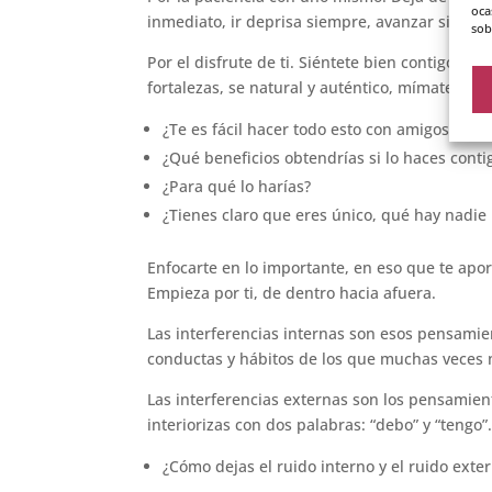
oca
inmediato, ir deprisa siempre, avanzar sin sen
sob
Por el disfrute de ti. Siéntete bien contigo, háb
fortalezas, se natural y auténtico, mímate, haz 
¿Te es fácil hacer todo esto con amigos?
¿Qué beneficios obtendrías si lo haces conti
¿Para qué lo harías?
¿Tienes claro que eres único, qué hay nadie 
Enfocarte en lo importante, en eso que te aport
Empieza por ti, de dentro hacia afuera.
Las interferencias internas son esos pensamie
conductas y hábitos de los que muchas veces 
Las interferencias externas son los pensamien
interiorizas con dos palabras: “debo” y “tengo”.
¿Cómo dejas el ruido interno y el ruido exte