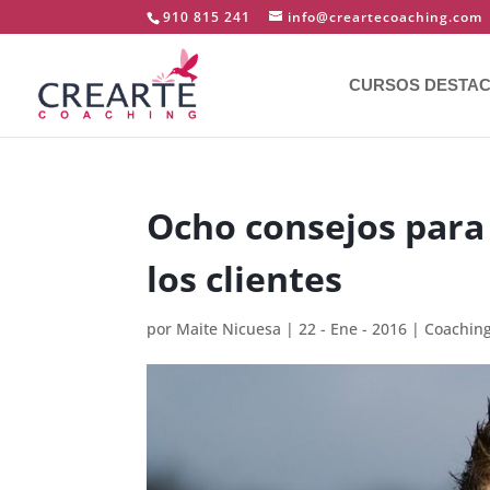
910 815 241
info@creartecoaching.com
CURSOS DESTA
Ocho consejos para
los clientes
por
Maite Nicuesa
|
22 - Ene - 2016
|
Coachin