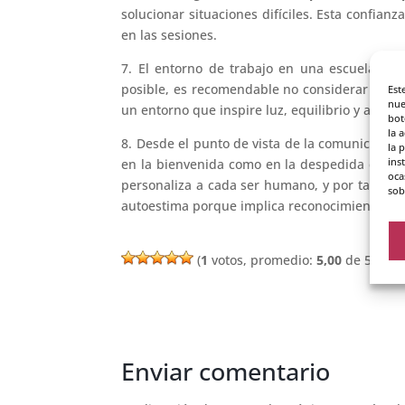
solucionar situaciones difíciles. Esta confianz
en las sesiones.
7. El entorno de trabajo en una escuela de
posible, es recomendable no considerar un fa
Est
nue
un entorno que inspire luz, equilibrio y armo
bot
la 
8. Desde el punto de vista de la comunicación,
la 
ins
en la bienvenida como en la despedida de cad
oca
personaliza a cada ser humano, y por tanto, t
sob
autoestima porque implica reconocimiento y a
(
1
votos, promedio:
5,00
de 5)
Enviar comentario