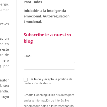
Para Todos
bargo,
e amor
Iniciación a la inteligencia
emocional. Autorregulación
Emocional.
través
Subscríbete a nuestro
hay un
blog
do en
e esté
to de
Email
rimero
), por
He leído y acepto la
política de
 autor
protección de datos
l, sea
panda.
Crearte Coaching utiliza tus datos para
s cuyo
enviarte información de interés. No
cedemos tus datos a terceros y podrás