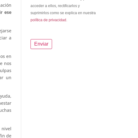
ación
acceder a ellos, rectificarlos y
ir ese
suprimirlos como se explica en nuestra
política de privacidad.
ejarse
ciar a
dos en
e nos
culpas
car un
ayuda,
nestar
muchas
 nivel
fin de