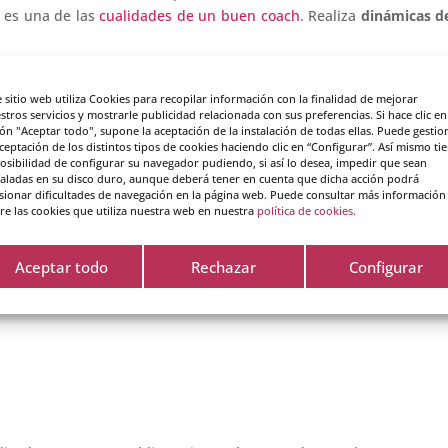
a es una de las
cualidades de un buen coach
. Realiza
dinámicas d
 coaching también es un escenario de bienestar y en la medida
ctor secundario la
decoración estética del despacho
con el fin de
e sitio web utiliza Cookies para recopilar información con la finalidad de mejorar
stros servicios y mostrarle publicidad relacionada con sus preferencias. Si hace clic en
nía. De este modo, el cliente experimenta una agradable acogida.
ón "Aceptar todo", supone la aceptación de la instalación de todas ellas. Puede gestio
aceptación de los distintos tipos de cookies haciendo clic en “Configurar”. Así mismo ti
 al dirigirte a tus clientes, es recomendable que
digas su nombre
posibilidad de configurar su navegador pudiendo, si así lo desea, impedir que sean
taladas en su disco duro, aunque deberá tener en cuenta que dicha acción podrá
a sesión. No se trata de ser repetitivo sino de recordar que el 
sionar dificultades de navegación en la página web. Puede consultar más información
iene un valor infinito para cada uno de nosotros. El nombre tamb
re las cookies que utiliza nuestra web en nuestra
política de cookies.
ceptación.
Aceptar todo
Rechazar
Configurar