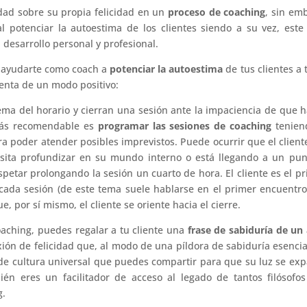
idad sobre su propia felicidad en un
proceso de coaching
, sin em
al potenciar la autoestima de los clientes siendo a su vez, est
desarrollo personal y profesional.
 ayudarte como coach a
potenciar la autoestima
de tus clientes a 
enta de un modo positivo:
ema del horario y cierran una sesión ante la impaciencia de que 
 más recomendable es
programar las sesiones de coaching
tenien
 poder atender posibles imprevistos. Puede ocurrir que el client
ita profundizar en su mundo interno o está llegando a un pun
petar prolongando la sesión un cuarto de hora. El cliente es el p
cada sesión (de este tema suele hablarse en el primer encuentro
, por sí mismo, el cliente se oriente hacia el cierre.
aching, puedes regalar a tu cliente una
frase de sabiduría de un
ión de felicidad que, al modo de una píldora de sabiduría esencia
de cultura universal que puedes compartir para que su luz se ex
én eres un facilitador de acceso al legado de tantos filósofo
g.