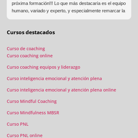
próxima formación!!! Lo que más destacaría es el equipo
humano, variado y experto, y especialmente remarcar la
estructura (para mí fundamental) del material visual y
escrito como las clases presenciales. Por ultimo, el valor
Cursos destacados
añadido con multitud de formaciones, seminarios y
material extra totalmente gratuito para los alumnos y el
gran liderazgo de Beatriz Ricondo!!!
Curso de coaching
Curso coaching online
Curso coaching equipos y liderazgo
Curso inteligencia emocional y atención plena
Curso inteligencia emocional y atención plena online
Curso Mindful Coaching
Curso Mindfulness MBSR
Curso PNL
Curso PNL online