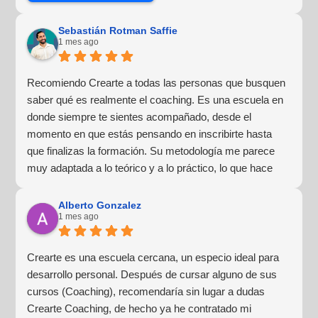
Sebastián Rotman Saffie
1 mes ago
Recomiendo Crearte a todas las personas que busquen
saber qué es realmente el coaching. Es una escuela en
donde siempre te sientes acompañado, desde el
momento en que estás pensando en inscribirte hasta
que finalizas la formación. Su metodología me parece
muy adaptada a lo teórico y a lo práctico, lo que hace
que la experiencia de aprendizaje sea muy dinámica.
¡Para mí fue una excelente experiencia!
Alberto Gonzalez
1 mes ago
Crearte es una escuela cercana, un especio ideal para
desarrollo personal. Después de cursar alguno de sus
cursos (Coaching), recomendaría sin lugar a dudas
Crearte Coaching, de hecho ya he contratado mi