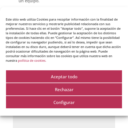
un equipo.
Responder
Este sitio web utiliza Cookies para recopilar información con la finalidad de
mejorar nuestros servicios y mostrarle publicidad relacionada con sus
preferencias. Si hace clic en el botón "Aceptar todo", supone la aceptación de
la instalación de todas ellas. Puede gestionar la aceptación de los distintos
tipos de cookies haciendo clic en “Configurar”. Así mismo tiene la posibilidad
de configurar su navegador pudiendo, si así lo desea, impedir que sean
instaladas en su disco duro, aunque deberá tener en cuenta que dicha acción
podrá ocasionar dificultades de navegación en la página web. Puede
consultar más información sobre las cookies que utiliza nuestra web en
nuestra
política de cookies.
Enviar comentario
Tu dirección de correo electrónico no será publicada.
Aceptar todo
Los campos obligatorios están marcados con
*
Rechazar
Configurar